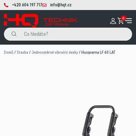
+420 604 197 717
info@hqt.cz
0
Domů
/
Stavba
/
Jednosměrné vibrační desky
/ Husqvarna LF 60 LAT