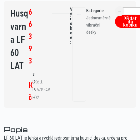
V
6
Husq
Kategorie:
ý
Jednosměrné
Přidat
r
do
6
varn
o
košíku
vibrační
b
desky
c
3
a LF
e
:
9
60
3
LAT
s
D
Kód:
K
P
9678548
č
H
02
Popis
LF 60 LAT je lehká a rychlá jednosměrná hutnicí deska, určená pro