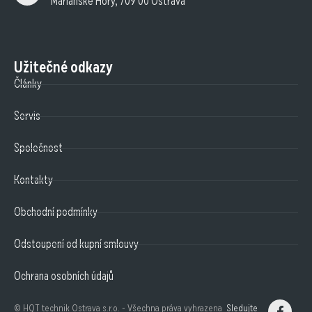
Mariánské Hory, 709 00 Ostrava
Užitečné odkazy
Články
Servis
Společnost
Kontakty
Obchodní podmínky
Odstoupení od kupní smlouvy
Ochrana osobních údajů
© HQT technik Ostrava s.r.o. - Všechna práva vyhrazena
Sledujte