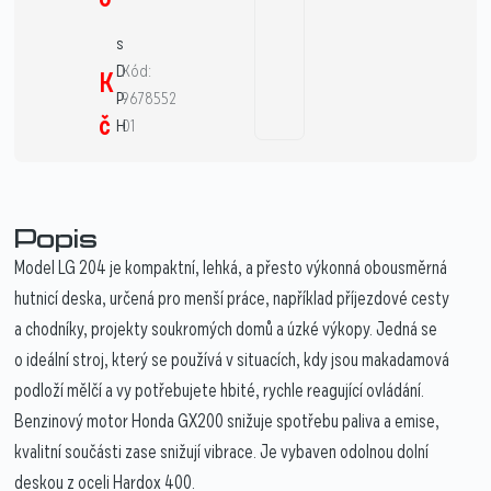
s
D
Kód:
K
P
9678552
č
H
01
Popis
Model LG 204 je kompaktní, lehká, a přesto výkonná obousměrná
hutnicí deska, určená pro menší práce, například příjezdové cesty
a chodníky, projekty soukromých domů a úzké výkopy. Jedná se
o ideální stroj, který se používá v situacích, kdy jsou makadamová
podloží mělčí a vy potřebujete hbité, rychle reagující ovládání.
Benzinový motor Honda GX200 snižuje spotřebu paliva a emise,
kvalitní součásti zase snižují vibrace. Je vybaven odolnou dolní
deskou z oceli Hardox 400.