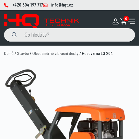
+420 604 197 717
info@hqt.cz
0
Domů
/
Stavba
/
Obousměrné vibrační desky
/ Husqvarna LG 204