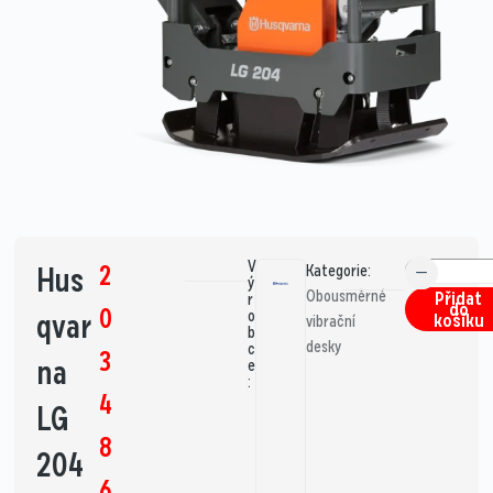
V
2
Hus
Kategorie:
ý
Obousměrné
Přidat
r
do
0
qvar
o
košíku
vibrační
b
desky
c
3
na
e
:
4
LG
8
204
6