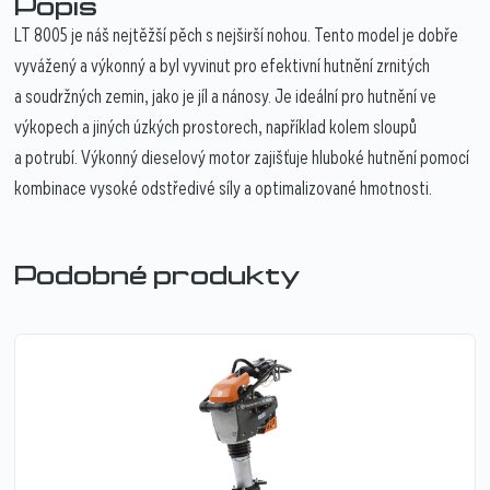
Popis
LT 8005 je náš nejtěžší pěch s nejširší nohou. Tento model je dobře
vyvážený a výkonný a byl vyvinut pro efektivní hutnění zrnitých
a soudržných zemin, jako je jíl a nánosy. Je ideální pro hutnění ve
výkopech a jiných úzkých prostorech, například kolem sloupů
a potrubí. Výkonný dieselový motor zajišťuje hluboké hutnění pomocí
kombinace vysoké odstředivé síly a optimalizované hmotnosti.
Podobné produkty