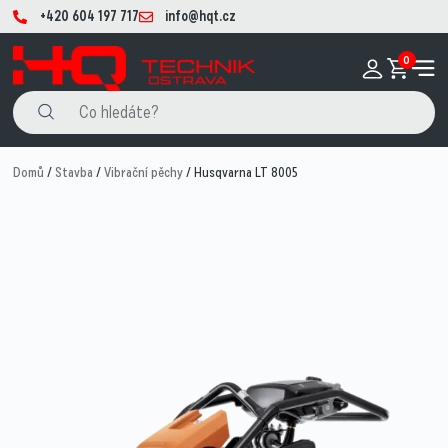
+420 604 197 717
info@hqt.cz
0
Domů
/
Stavba
/
Vibrační pěchy
/ Husqvarna LT 8005