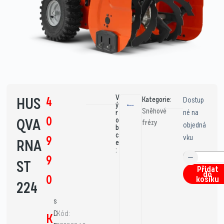
V
4
HUS
Kategorie:
Dostup
ý
Sněhové
né na
r
0
QVA
o
frézy
objedná
b
c
vku
9
RNA
e
:
9
ST
Přidat
do
0
košíku
224
s
D
Kód:
K