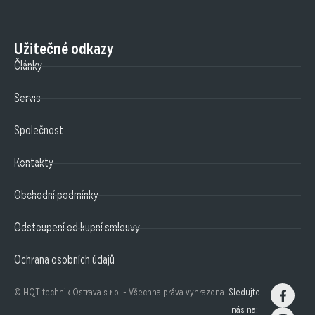
Užitečné odkazy
Články
Servis
Společnost
Kontakty
Obchodní podmínky
Odstoupení od kupní smlouvy
Ochrana osobních údajů
© HQT technik Ostrava s.r.o. - Všechna práva vyhrazena
Sledujte
nás na: