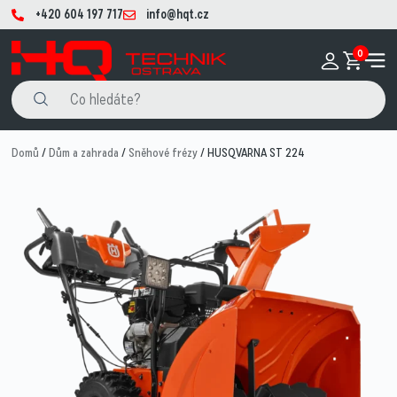
+420 604 197 717
info@hqt.cz
0
Domů
/
Dům a zahrada
/
Sněhové frézy
/ HUSQVARNA ST 224