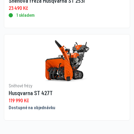
Sněhová fréza Husqvarna ST 253i
23 490
Kč
1 skladem
Sněhové frézy
Husqvarna ST 427T
119 990
Kč
Dostupné na objednávku