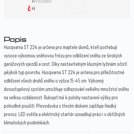
P
97052860
č
H
1
Popis
Husqvarna ST 224 je určena pro majitele domů, kteří potřebují
vysoce výkonnou sněhovou frézu pro odklízení sněhu ze širokých
garážových vjezdů a cest. Díky nastavitelným kluzným lyžinám očistí
jakýkoli typ povrchu. Husqvarna ST 224 je určena pro příležitostné
odklízení všech druhů sněhu o výšce 15-45 cm. Výkonný
dvoustupňový systém umožňuje odhazování velkého množství sněhu
na velkou vzdálenost. Rukojeť má 4 polohy nastavení výšky pro
pohodlné použití. Převodovka s třecím diskem zajišťuje hladký
provoz. LED světla a elektrický startér usnadňují práci i v obtížných
klimatických podmínkách.