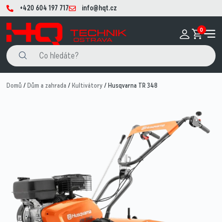
+420 604 197 717
info@hqt.cz
0
Domů
/
Dům a zahrada
/
Kultivátory
/ Husqvarna TR 348