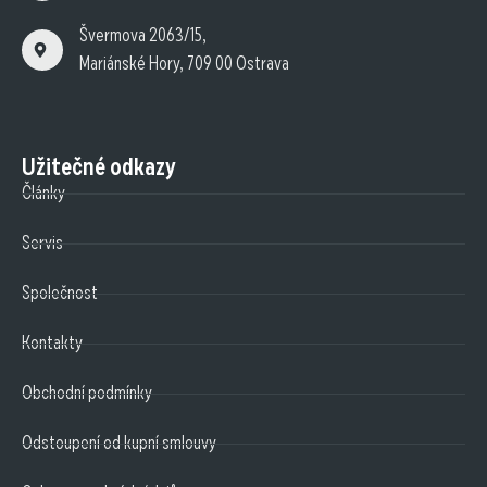
Švermova 2063/15,
Mariánské Hory, 709 00 Ostrava
Užitečné odkazy
Články
Servis
Společnost
Kontakty
Obchodní podmínky
Odstoupení od kupní smlouvy