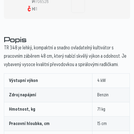
P
9706528
č
H
01
Popis
TR 348 je lehký, kompaktní a snadno ovladatelný kultivátor s
pracovním záběrem 48 cm, který nabízí skvělý výkon a odolnost. Je
vybavený vysoce kvalitní převodovkou a spirálovými radličkami.
Výstupní výkon
4 kW
Zdroj napájení
Benzin
Hmotnost, kg
71 kg
Pracovní hloubka, cm
15 cm