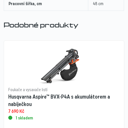
Pracovní šířka, cm
48 cm
Podobné produkty
Foukače a vysavače listí
Husqvarna Aspire™ BVX-P4A s akumulátorem a
nabíječkou
7 690
Kč
1 skladem