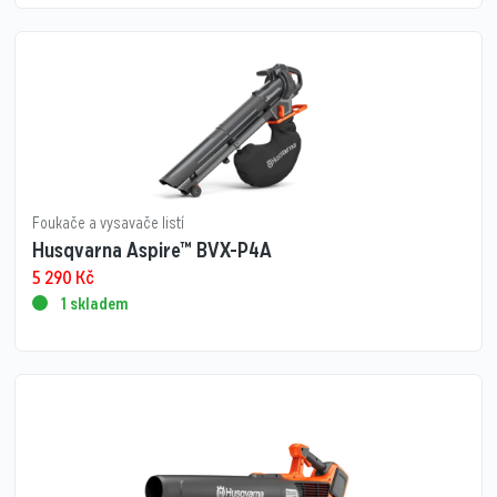
Foukače a vysavače listí
Husqvarna Aspire™ BVX-P4A
5 290
Kč
1 skladem