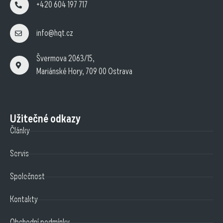
+420 604 197 717
info@hqt.cz
Švermova 2063/15,
Mariánské Hory, 709 00 Ostrava
Užitečné odkazy
Články
Servis
Společnost
Kontakty
Obchodní podmínky