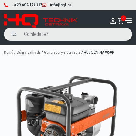
+420 604 197 717
info@hqt.cz
0
Domů
/
Dům a zahrada
/
Generátory a čerpadla
/ HUSQVARNA W50P