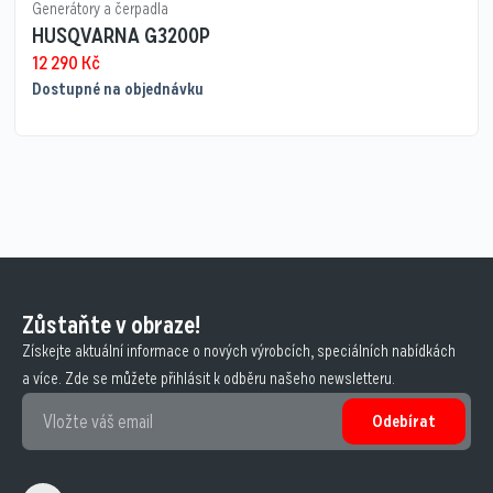
Generátory a čerpadla
HUSQVARNA G3200P
12 290
Kč
Dostupné na objednávku
Zůstaňte v obraze!
Získejte aktuální informace o nových výrobcích, speciálních nabídkách
a více. Zde se můžete přihlásit k odběru našeho newsletteru.
Odebírat