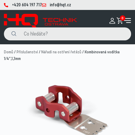
+420 604 197 717
info@hqt.cz
0
Domů
/
Příslušenství
/
Nářadí na ostření řetězů
/ Kombinovaná vodítka
1/4″,1,3mm