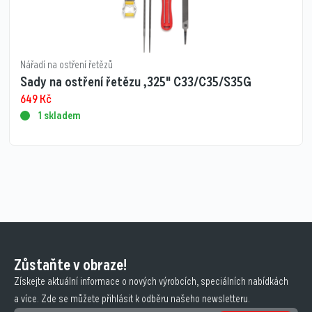
Nářadí na ostření řetězů
Sady na ostření řetězu ,325" C33/C35/S35G
649
Kč
1 skladem
Zůstaňte v obraze!
Získejte aktuální informace o nových výrobcích, speciálních nabídkách
a více. Zde se můžete přihlásit k odběru našeho newsletteru.