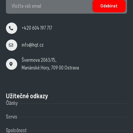
Odebírat
+420 604 197 717
info@hqt.cz
Švermova 2063/15,
Mariánské Hory, 709 00 Ostrava
Užitečné odkazy
Články
Servis
Společnost