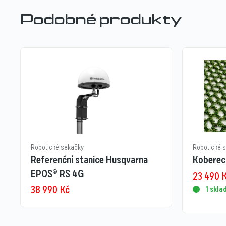
Podobné produkty
Robotické sekačky
Robotické 
Referenční stanice Husqvarna
Koberec 
EPOS® RS 4G
23 490
38 990
Kč
1 skl