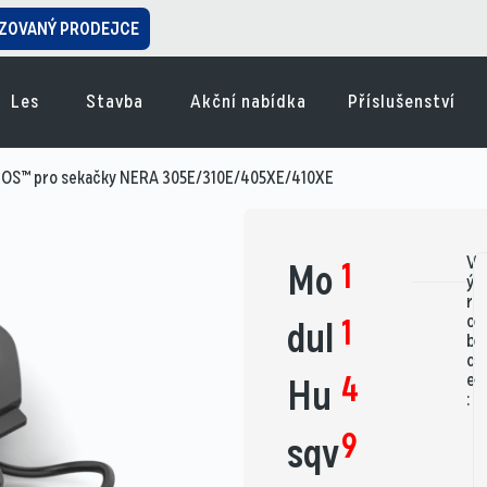
ZOVANÝ PRODEJCE
Les
Stavba
Akční nabídka
Příslušenství
POS™ pro sekačky NERA 305E/310E/405XE/410XE
V
1
Mo
ý
r
o
1
dul
b
c
4
e
Hu
:
9
sqv