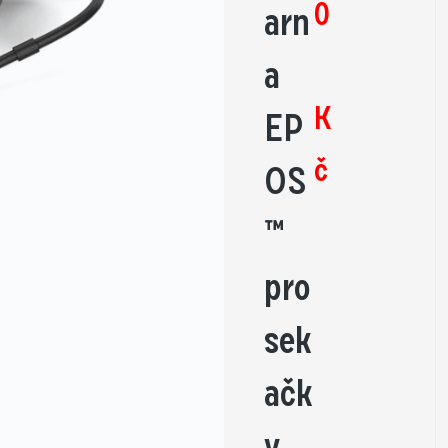
0
arn
a
K
EP
č
OS
™
pro
sek
ačk
y