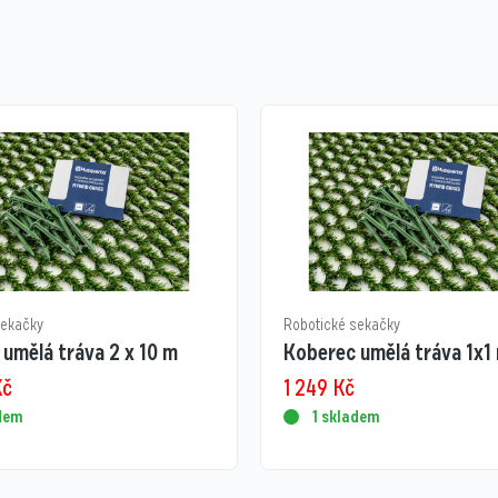
sekačky
Robotické sekačky
umělá tráva 2 x 10 m
Koberec umělá tráva 1x1
Kč
1 249
Kč
adem
1 skladem