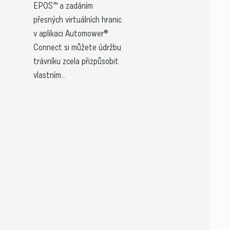
EPOS™ a zadáním
přesných virtuálních hranic
v aplikaci Automower®
Connect si můžete údržbu
trávníku zcela přizpůsobit
vlastním...