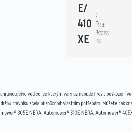
E/
s
410
D
Kód:
P
970759
XE
H
501
z ohraničujícího vodiče, se kterým vám už nebude hrozit poškození
údržbu trávníku zcela přizpůsobit vlastním potřebám. Můžete tak s
i Automower® 305E NERA, Automower® 310E NERA, Automower® 40