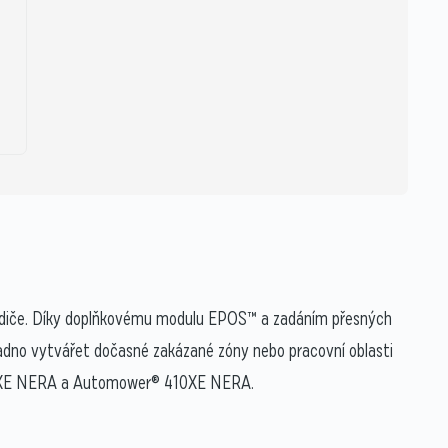
 vodiče. Díky doplňkovému modulu EPOS™ a zadáním přesných
nadno vytvářet dočasné zakázané zóny nebo pracovní oblasti
5XE NERA a Automower® 410XE NERA.