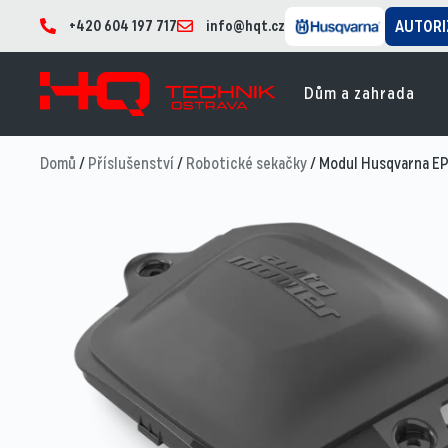
+420 604 197 717
info@hqt.cz
AUTORI
Dům a zahrada
Domů
/
Příslušenství
/
Robotické sekačky
/ Modul Husqvarna E