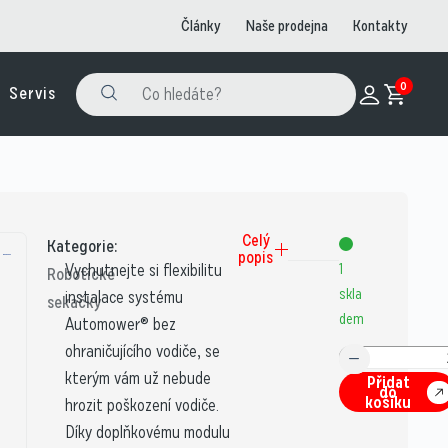
Články
Naše prodejna
Kontakty
0
Servis
Celý
Kategorie:
popis
Vychutnejte si flexibilitu
1
Robotické
skla
instalace systému
sekačky
dem
Automower® bez
ohraničujícího vodiče, se
kterým vám už nebude
Přidat
do
košíku
hrozit poškození vodiče.
Díky doplňkovému modulu