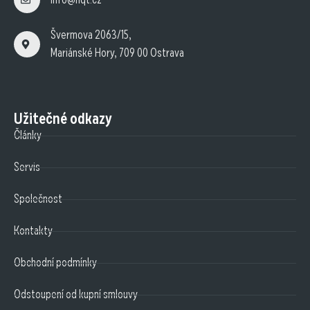
Švermova 2063/15,
Mariánské Hory, 709 00 Ostrava
Užitečné odkazy
Články
Servis
Společnost
Kontakty
Obchodní podmínky
Odstoupení od kupní smlouvy