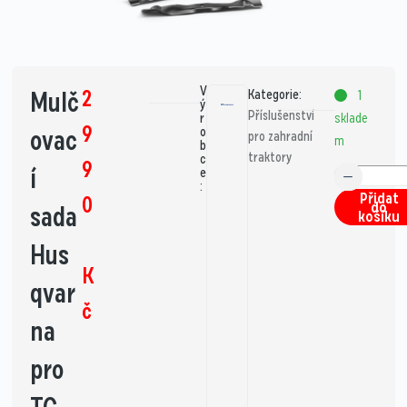
V
2
Mulč
Kategorie:
1
ý
Příslušenství
sklade
r
9
ovac
o
pro zahradní
m
b
traktory
c
9
í
e
:
Přidat
0
do
sada
košíku
Hus
K
qvar
č
na
pro