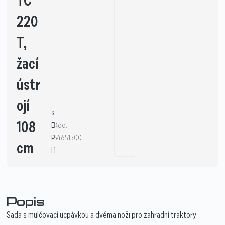
TC
220
T,
žací
ústr
ojí
s
108
D
Kód:
P
54651500
cm
H
1
Popis
Sada s mulčovací ucpávkou a dvěma noži pro zahradní traktory