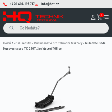
+420 604 197 717
info@hqt.cz
0
Domů
/
Příslušenství
/
Příslušenství pro zahradní traktory
/ Mulčovací sada
Husqvarna pro TC 220T, žací ústrojí 108 cm