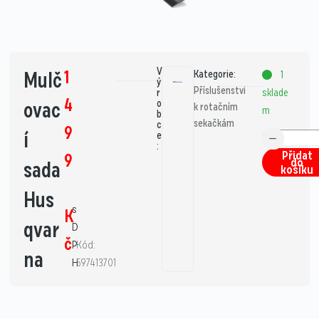
V
1
Mulč
Kategorie:
1
ý
Příslušenství
sklade
r
4
ovac
o
k rotačním
m
b
sekačkám
c
9
í
e
:
Přidat
9
do
sada
košíku
Hus
s
K
qvar
D
č
P
Kód:
na
H
597413701