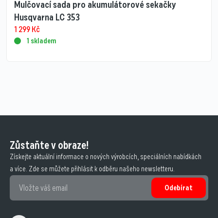
Mulčovací sada pro akumulátorové sekačky
Husqvarna LC 353
1 299
Kč
1 skladem
Zůstaňte v obraze!
Získejte aktuální informace o nových výrobcích, speciálních nabídkách
a více. Zde se můžete přihlásit k odběru našeho newsletteru.
Odebírat