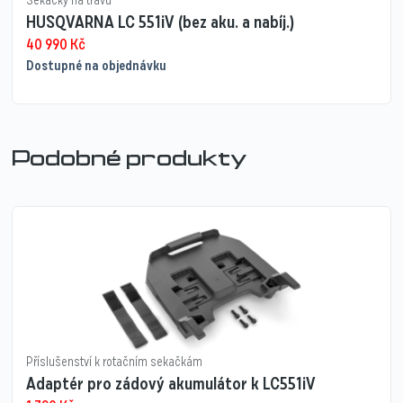
Sekačky na trávu
HUSQVARNA LC 551iV (bez aku. a nabíj.)
40 990
Kč
Dostupné na objednávku
Podobné produkty
Příslušenství k rotačním sekačkám
Adaptér pro zádový akumulátor k LC551iV