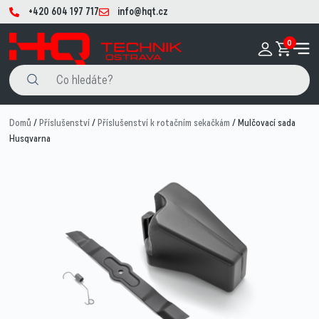
+420 604 197 717
info@hqt.cz
0
Domů
/
Příslušenství
/
Příslušenství k rotačním sekačkám
/ Mulčovací sada
Husqvarna