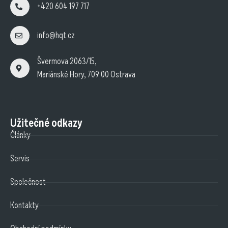
+420 604 197 717
info@hqt.cz
Švermova 2063/15,
Mariánské Hory, 709 00 Ostrava
Užitečné odkazy
Články
Servis
Společnost
Kontakty