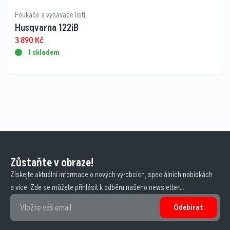
Foukače a vysavače listí
Husqvarna 122iB
3 890
Kč
1 skladem
Zůstaňte v obraze!
Získejte aktuální informace o nových výrobcích, speciálních nabídkách
a více. Zde se můžete přihlásit k odběru našeho newsletteru.
Odebírat