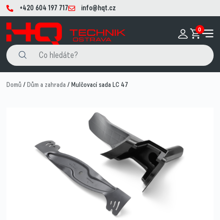
+420 604 197 717
info@hqt.cz
0
Domů
/
Dům a zahrada
/ Mulčovací sada LC 47