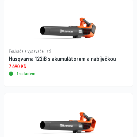
Foukače a vysavače listí
Husqvarna 122iB s akumulátorem a nabíječkou
7 690
Kč
1 skladem