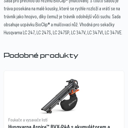
Sada pro přechod do režimu BioClip® (mulčování). S touto sadou je
tráva posekána na malé kousky, které se rychle rozloží a vrátí se na
trávník jako hnojivo, díky čemuž je trávník odolnější vůči suchu. Sada
obsahuje ucpávku BioClip® a mulčovací nůž. Vhodná pro sekačky
Husqvarna LC 247, LC 247S, LC 247SP, LC 347V, LC 347VI, LC 347VE.
Podobné produkty
Foukače a vysavače listí
Husqvarna Aspire™ BVX-P4A s akumulátorem a