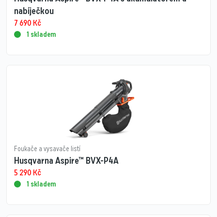
nabíječkou
7 690
Kč
1 skladem
Foukače a vysavače listí
Husqvarna Aspire™ BVX-P4A
5 290
Kč
1 skladem