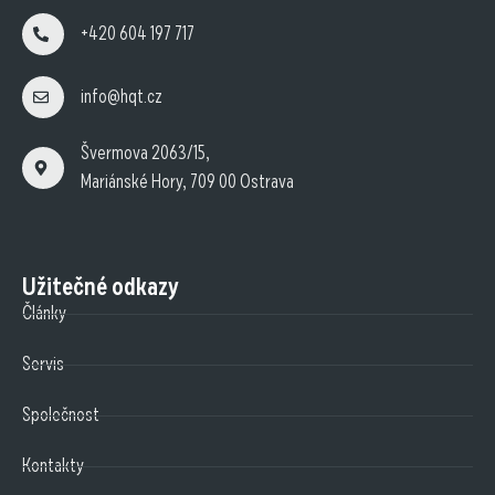
+420 604 197 717
info@hqt.cz
Švermova 2063/15,
Mariánské Hory, 709 00 Ostrava
Užitečné odkazy
Články
Servis
Společnost
Kontakty