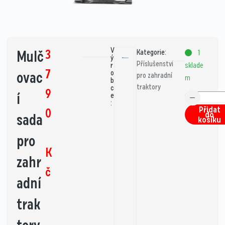
V
3
Mulč
Kategorie:
1
ý
Příslušenství
sklade
r
7
ovac
o
pro zahradní
m
b
traktory
c
9
í
e
:
Přidat
0
do
sada
košíku
pro
K
zahr
č
adní
trak