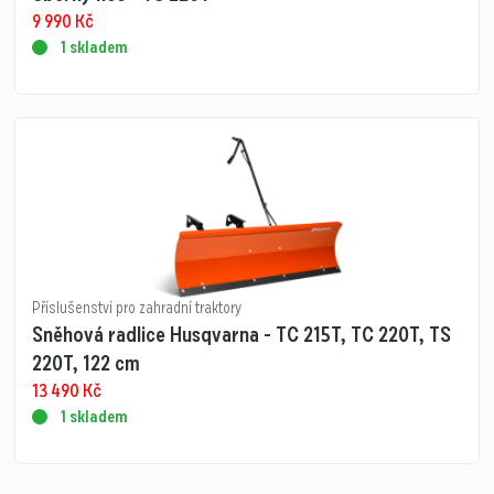
9 990
Kč
1 skladem
Příslušenství pro zahradní traktory
Sněhová radlice Husqvarna - TC 215T, TC 220T, TS
220T, 122 cm
13 490
Kč
1 skladem