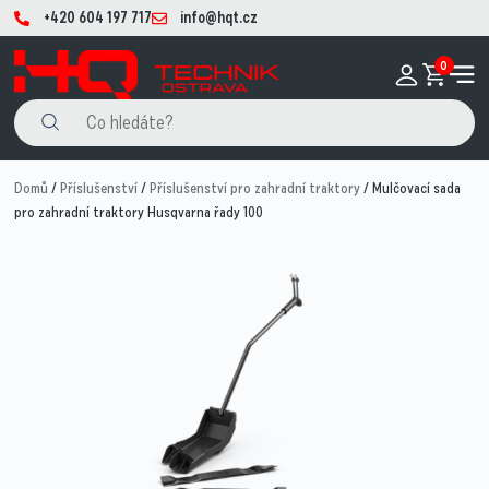
+420 604 197 717
info@hqt.cz
0
Domů
/
Příslušenství
/
Příslušenství pro zahradní traktory
/ Mulčovací sada
pro zahradní traktory Husqvarna řady 100