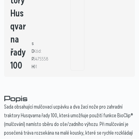
tory
Hus
qvar
na
s
řady
D
Kód:
P
5475558
100
H
01
Popis
Sada obsahující mulčovací ucpávku a dva žací nože pro zahradní
traktory Husqvarna řady 100, která umožňuje použití funkce BioClip®
(mulčování) namísto sběru do oše/zadního výhozu. Při mulčování je
posečená tráva rozsekána na malé kousky, které se rychle rozkládají