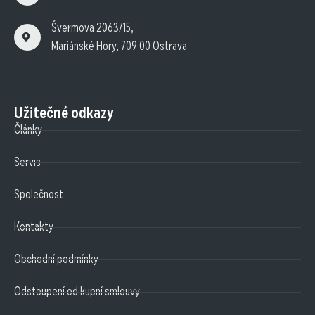
Švermova 2063/15,
Mariánské Hory, 709 00 Ostrava
Užitečné odkazy
Články
Servis
Společnost
Kontakty
Obchodní podmínky
Odstoupení od kupní smlouvy