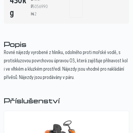
450k
P
5056990
g
H
42
Popis
Rovné nájezdy vyrobené z hliníku, odolného proti mořské vodě, s
protiskluzovou povrchovou úpravou O3, která zajišťuje přilnavost kol
i ve vlhkém a kluzkém prostředí. Nájezdy jsou vhodné pro nakládání
přívěsů. Nájezdy jsou prodávány v páru.
Příslušenství