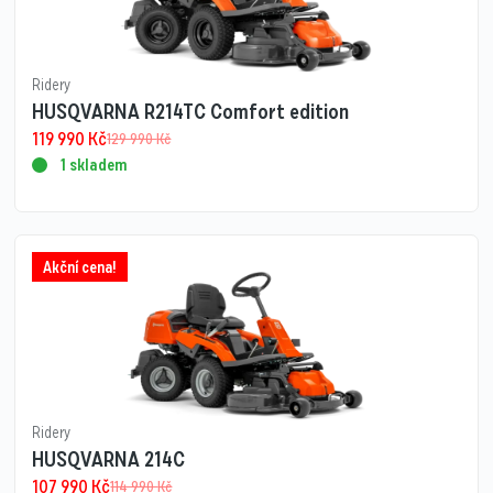
Ridery
HUSQVARNA R214TC Comfort edition
119 990
Kč
129 990
Kč
1 skladem
Akční cena!
Ridery
HUSQVARNA 214C
107 990
Kč
114 990
Kč