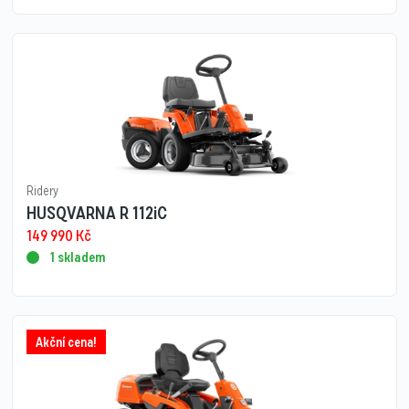
Ridery
HUSQVARNA R 112iC
149 990
Kč
1 skladem
Akční cena!