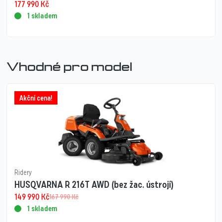
177 990
Kč
1 skladem
Vhodné pro model
Akční cena!
Ridery
HUSQVARNA R 216T AWD (bez žac. ústrojí)
149 990
Kč
167 990
Kč
1 skladem