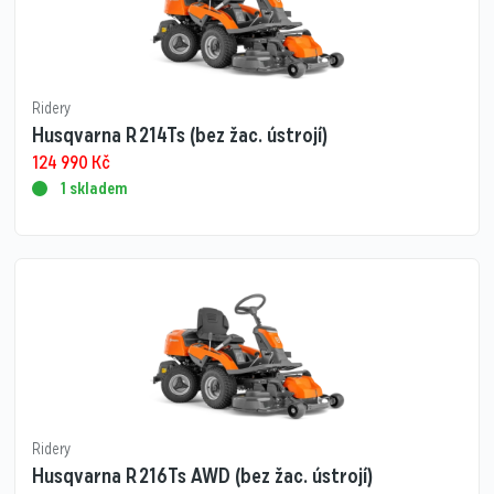
Ridery
Husqvarna R 214Ts (bez žac. ústrojí)
124 990
Kč
1 skladem
Ridery
Husqvarna R 216Ts AWD (bez žac. ústrojí)