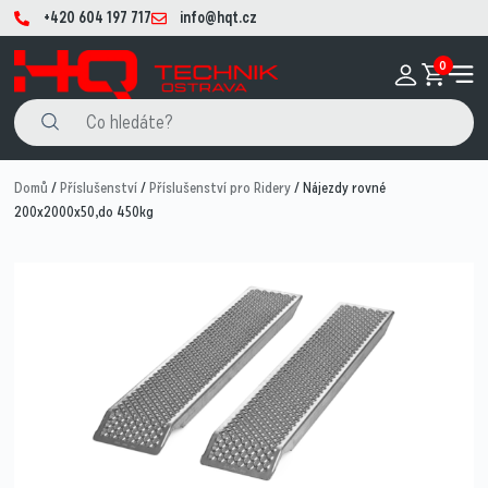
+420 604 197 717
info@hqt.cz
0
Domů
/
Příslušenství
/
Příslušenství pro Ridery
/ Nájezdy rovné
200x2000x50,do 450kg