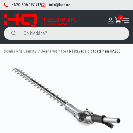
+420 604 197 717
info@hqt.cz
0
Domů
/
Příslušenství
/
Dělené vyžínače
/ Nástavec s plotostřihem HA200