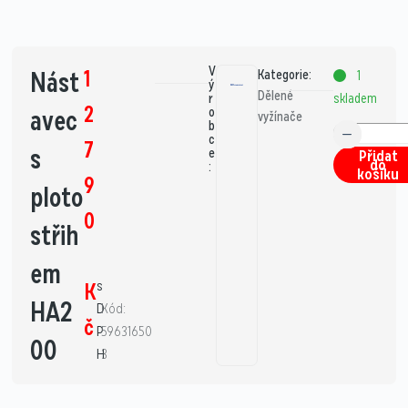
V
1
Nást
Kategorie:
1
ý
Dělené
skladem
r
2
avec
o
vyžínače
b
c
7
s
e
Přidat
do
:
košíku
9
ploto
0
střih
em
s
K
HA2
D
Kód:
č
P
59631650
00
H
3