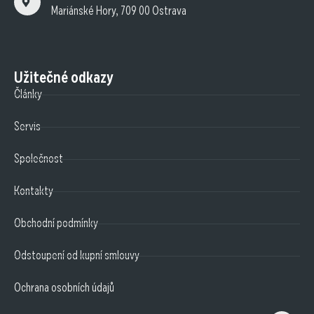
Mariánské Hory, 709 00 Ostrava
Užitečné odkazy
Články
Servis
Společnost
Kontakty
Obchodní podmínky
Odstoupení od kupní smlouvy
Ochrana osobních údajů