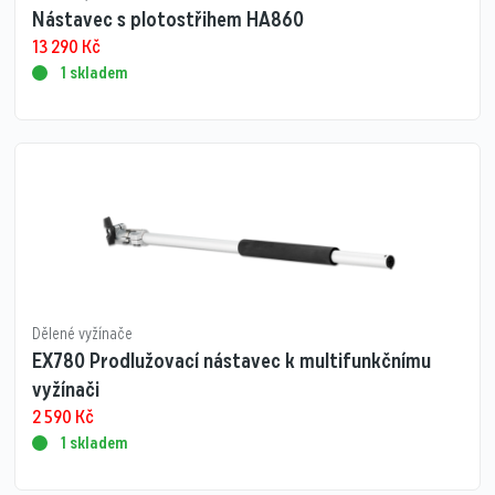
Nástavec s plotostřihem HA860
13 290
Kč
1 skladem
Dělené vyžínače
EX780 Prodlužovací nástavec k multifunkčnímu
vyžínači
2 590
Kč
1 skladem