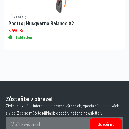
Křovinořezy
Postroj Husqvarna Balance X2
3 690
Kč
1 skladem
Zůstaňte v obraze!
Získejte aktuální informace o nových výrobcích, speciálních nabídkách
a více. Zde se můžete přihlásit k odběru našeho newsletteru.
Odebírat