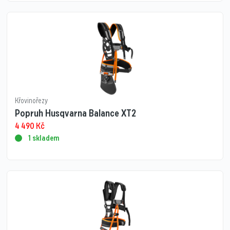
Křovinořezy
Popruh Husqvarna Balance XT2
4 490
Kč
1 skladem