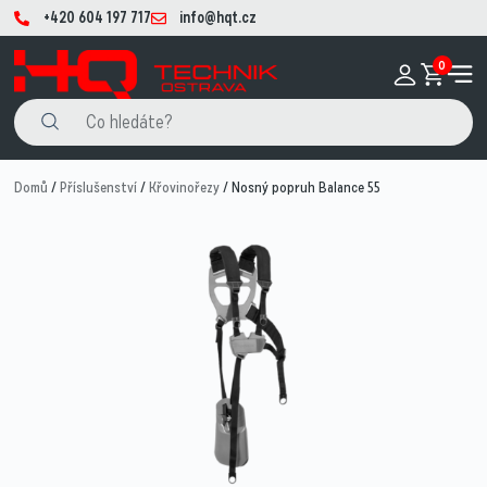
+420 604 197 717
info@hqt.cz
0
Domů
/
Příslušenství
/
Křovinořezy
/ Nosný popruh Balance 55