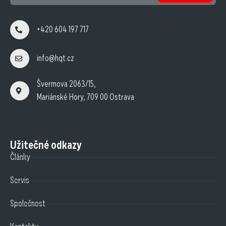
+420 604 197 717
info@hqt.cz
Švermova 2063/15,
Mariánské Hory, 709 00 Ostrava
Užitečné odkazy
Články
Servis
Společnost