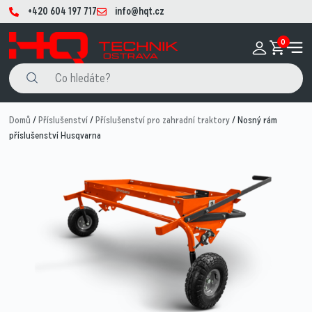
+420 604 197 717
info@hqt.cz
0
Domů
/
Příslušenství
/
Příslušenství pro zahradní traktory
/ Nosný rám
příslušenství Husqvarna