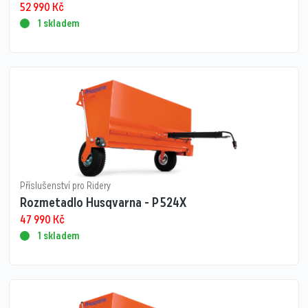
52 990
Kč
1 skladem
Příslušenství pro Ridery
Rozmetadlo Husqvarna - P 524X
47 990
Kč
1 skladem