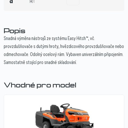
a
H
01
Popis
Snadná výměna nástrojů ze systému Easy Hitch™, vč.
provzdušňovače s dutými hroty, hvězdicového provzdušňovače nebo
odmechovače. Odolný ocelový rám. Vybaven univerzálním připojením.
Samostatně stojící pro snadné skladování.
Vhodné pro model