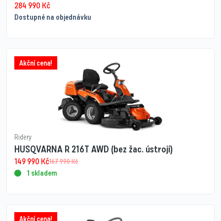
284 990
Kč
Dostupné na objednávku
Akční cena!
Ridery
HUSQVARNA R 216T AWD (bez žac. ústrojí)
149 990
Kč
167 990
Kč
1 skladem
Akční cena!