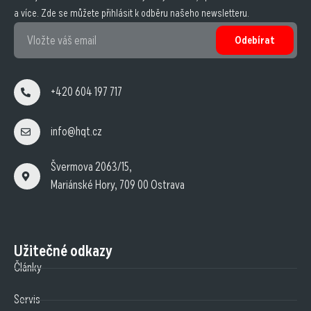
a více. Zde se můžete přihlásit k odběru našeho newsletteru.
Odebírat
+420 604 197 717
info@hqt.cz
Švermova 2063/15,
Mariánské Hory, 709 00 Ostrava
Užitečné odkazy
Články
Servis