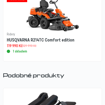
Ridery
HUSQVARNA R214TC Comfort edition
119 990
Kč
129 990
Kč
1 skladem
Podobné produkty