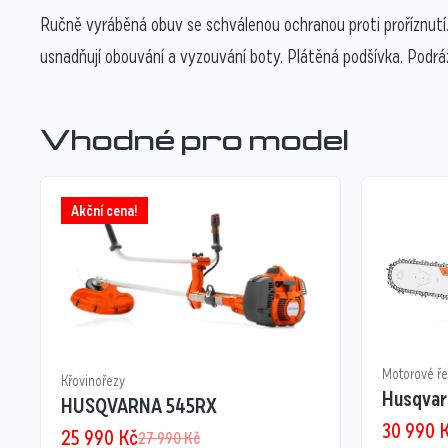
Ručně vyráběná obuv se schválenou ochranou proti proříznutí. 
usnadňují obouvání a vyzouvání boty. Plátěná podšívka. Podráž
Vhodné pro model
Akční cena!
Motorové ře
Křovinořezy
Husqvar
HUSQVARNA 545RX
30 990
25 990
Kč
27 990
Kč