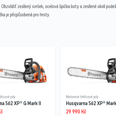
Obzvlášť zesílený svršek, ocelová špička boty a zesílené okolí pode
ka je přizpůsobená pro hroty.
tězové pily
Motorové řetězové pily
na 562 XP® G Mark II
Husqvarna 562 XP® Mark 
Kč
29 990
Kč