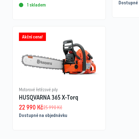
Dostupné 
1 skladem
Akční cena!
Motorové řetězové pily
HUSQVARNA 365 X-Torq
22 990
Kč
25 990
Kč
Dostupné na objednávku