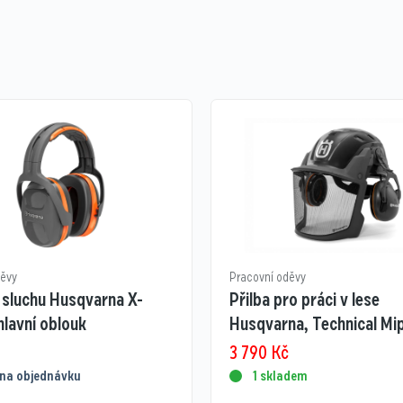
děvy
Pracovní oděvy
 sluchu Husqvarna X-
Přilba pro práci v lese
lavní oblouk
Husqvarna, Technical Mi
3 790
Kč
na objednávku
1 skladem