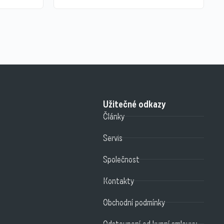
Užitečné odkazy
Články
Servis
Společnost
Kontakty
Obchodní podmínky
Odstoupení od kupní smlouvy