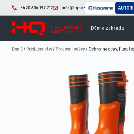
+420 604 197 717
info@hqt.cz
AUTORI
Dům a zahrada
Domů
/
Příslušenství
/
Pracovní oděvy
/ Ochranná obuv, Functio