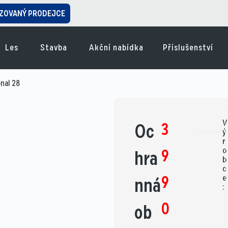
ZOVANÝ PRODEJCE
Les
Stavba
Akční nabídka
Příslušenství
nal 28
V
3
Oc
ý
r
o
9
hra
b
c
9
e
nná
:
0
ob