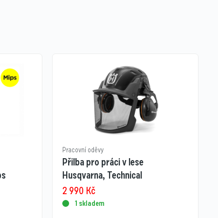
Pracovní oděvy
Přilba pro práci v lese
ps
Husqvarna, Technical
2 990
Kč
1 skladem