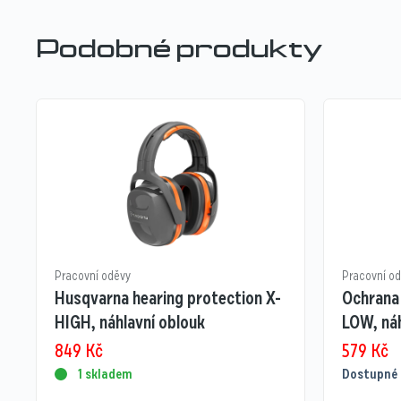
Podobné produkty
Pracovní oděvy
Pracovní o
Husqvarna hearing protection X-
Ochrana
HIGH, náhlavní oblouk
LOW, náh
849
Kč
579
Kč
1 skladem
Dostupné 