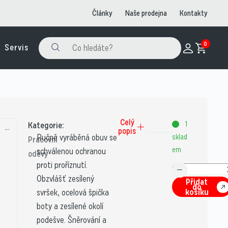
Články
Naše prodejna
Kontakty
0
Servis
Celý
1
Kategorie:
popis
Ručně vyráběná obuv se
sklad
Pracovní
em
schválenou ochranou
oděvy
proti proříznutí.
Obzvlášť zesílený
Přidat
do
košíku
svršek, ocelová špička
boty a zesílené okolí
podešve. Šněrování a