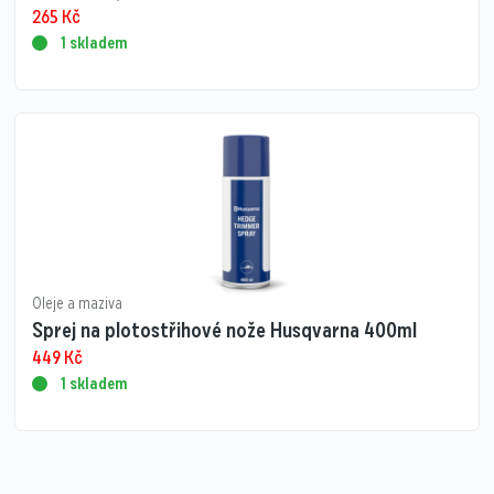
265
Kč
1 skladem
Oleje a maziva
Sprej na plotostřihové nože Husqvarna 400ml
449
Kč
1 skladem