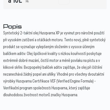
a 10L
H
4
Popis
Syntetický 2-taktní olej Husqvarna XP je vyvinut pro náročné použití
při vysokém zatížení a otáčkách motoru. Tento nový, plně syntetický
produkt se vyznačuje vylepšeným složením s vysoce účinným
balíčkem aditiv. Olej špičkové kvality s nízkou kouřivostí poskytuje
extrémně dobré mazání, čistší motor a méně povlaku na pístu a v
klikové skříni. Bezpopelný balíček aditiv zajišťuje, že olej při čištění
nezanechává žádný popel ani uhlíky. Vhodné pro všechny dvoutaktní
výrobky Husqvarna.Certifikace VEF (Verified Engine Formula) -
Verifikační program společnosti Husqvarna, který zajišťuje
dlouhodobou životnost motorů značky Husqvarna.