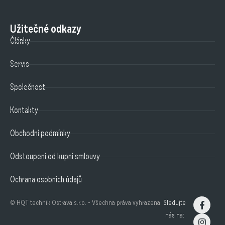
Užitečné odkazy
Články
Servis
Společnost
Kontakty
Obchodní podmínky
Odstoupení od kupní smlouvy
Ochrana osobních údajů
© HQT technik Ostrava s.r.o. - Všechna práva vyhrazena
Sledujte
nás na: