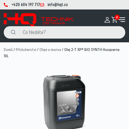
+420 604 197 717
info@hqt.cz
0
Domů
/
Příslušenství
/
Oleje a maziva
/ Olej 2-T XP® BIO SYNTH Husqvarna
10L