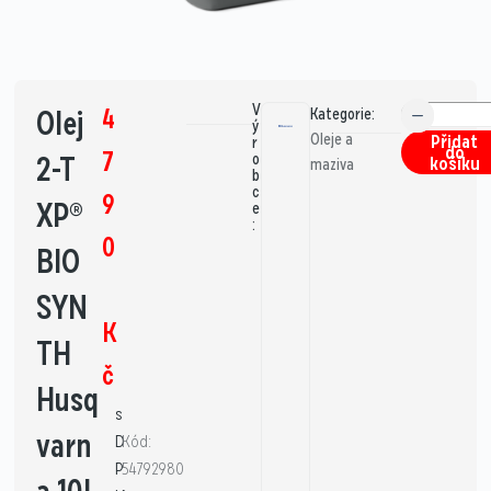
V
4
Olej
Kategorie:
ý
Oleje a
Přidat
r
do
7
2-T
o
košíku
maziva
b
c
9
XP®
e
:
0
BIO
SYN
K
TH
č
Husq
s
varn
D
Kód:
P
54792980