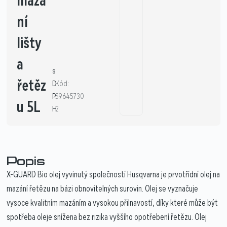
mazá
ní
lišty
a
s
řetěz
D
Kód:
P
59645730
u 5L
H
2
Popis
X-GUARD Bio olej vyvinutý společností Husqvarna je prvotřídní olej na
mazání řetězu na bázi obnovitelných surovin. Olej se vyznačuje
vysoce kvalitním mazáním a vysokou přilnavostí, díky které může být
spotřeba oleje snížena bez rizika vyššího opotřebení řetězu. Olej