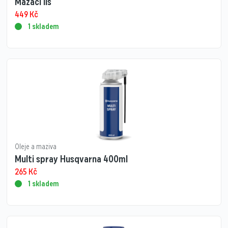
Mazací lis
449
Kč
1 skladem
Oleje a maziva
Multi spray Husqvarna 400ml
265
Kč
1 skladem