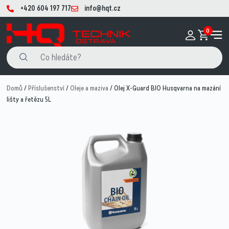
+420 604 197 717
info@hqt.cz
0
Domů
/
Příslušenství
/
Oleje a maziva
/ Olej X-Guard BIO Husqvarna na mazání
lišty a řetězu 5L