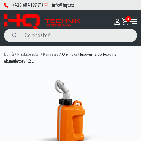
+420 604 197 717
info@hqt.cz
0
Domů
/
Příslušenství
/
Kanystry
/ Olejnička Husqvarna do boxu na
akumulátory 1,2 L