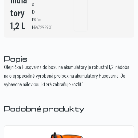
mulá
s
tory
D
P
Kód:
1,2 L
H
547293901
Popis
Olejnička Husqvarna do boxu na akumulátory je robustní 1,2l nádoba
na olej speciálně vyrobená pro box na akumulátory Husqvarna. Je
vybavená nálevkou, která zabraňuje rozlití.
Podobné produkty