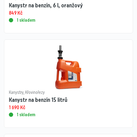
Kanystr na benzín, 6 l, oranžový
849
Kč
1 skladem
Kanystry
,
Křovinořezy
Kanystr na benzín 15 litrů
1 690
Kč
1 skladem