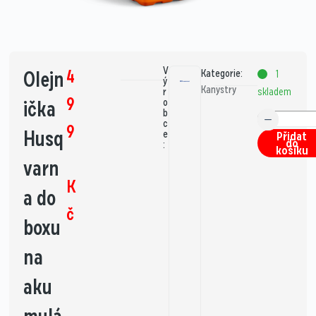
V
4
Olejn
Kategorie:
1
ý
Kanystry
skladem
r
9
ička
o
b
c
9
Husq
e
Přidat
do
:
košíku
varn
K
a do
č
boxu
na
aku