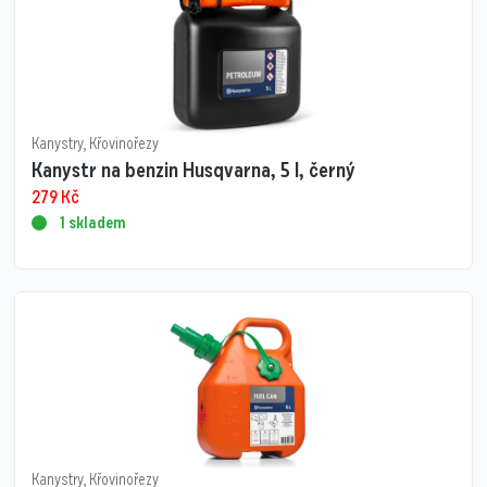
Kanystry
,
Křovinořezy
Kanystr na benzin Husqvarna, 5 l, černý
279
Kč
1 skladem
Kanystry
,
Křovinořezy