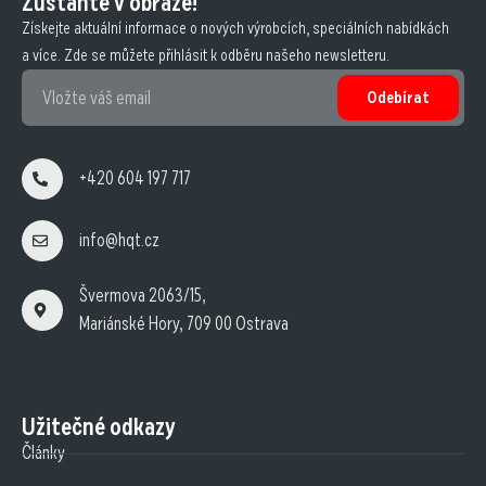
Zůstaňte v obraze!
Získejte aktuální informace o nových výrobcích, speciálních nabídkách
a více. Zde se můžete přihlásit k odběru našeho newsletteru.
Odebírat
+420 604 197 717
info@hqt.cz
Švermova 2063/15,
Mariánské Hory, 709 00 Ostrava
Užitečné odkazy
Články