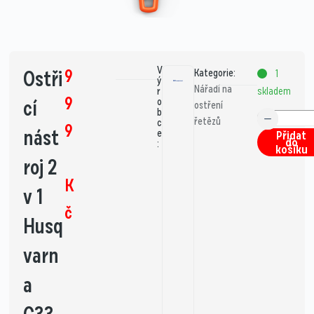
V
9
Ostři
Kategorie:
1
ý
Nářadí na
skladem
r
9
cí
o
ostření
b
řetězů
c
9
nást
e
Přidat
do
:
košíku
roj 2
K
v 1
č
Husq
varn
a