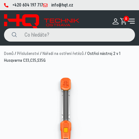
+420 604 197 717
info@hqt.cz
0
Domů
/
Příslušenství
/
Nářadí na ostření řetězů
/ Ostřicí nástroj 2 v 1
Husqvarna C33,C35,S35G