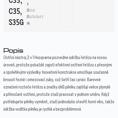
C33,
s
C35,
D
Kód:
P
54740463
S35G
H
5
Popis
Ostřicí nástroj 2 v 1 Husqvarna pozvedne údržbu řetězu na novou
úroveň, protože pokaždé zajistí efektivní ostření řetězu s přesnými
a spolehlivými výsledky. Inovativní konstrukce umožňuje současně
brousit řezné i omezovací zuby, což šetří čas i práci. Barevné
označení rozteče řetězu a značky úhlů pilníku zajišťují velice plynulé
a přímočaré ostření, protože stačí pracovat v jednom směru. Když
potřebujete pilníky vyměnit, stačí jednoduše otevřít horní víko, takže
údržba vodítka pilníku je rychlá a bezproblémová.