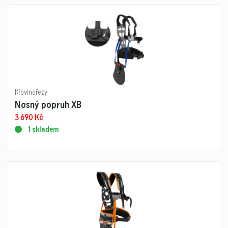
Křovinořezy
Nosný popruh XB
3 690
Kč
1 skladem