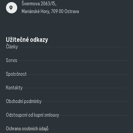
Švermova 2063/15,
Mariánské Hory, 709 00 Ostrava
Užitečné odkazy
Články
Servis
Společnost
Kontakty
Obchodní podmínky
Odstoupení od kupní smlouvy
Ochrana osobních údajů