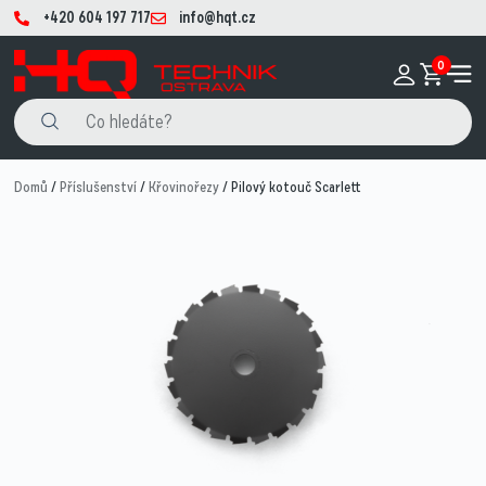
+420 604 197 717
info@hqt.cz
0
Domů
/
Příslušenství
/
Křovinořezy
/ Pilový kotouč Scarlett