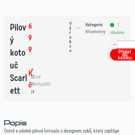
V
6
Pilov
Kategorie:
1
ý
Křovinořezy
skladem
r
9
ý
o
b
c
9
koto
e
Přidat
do
:
košíku
uč
s
K
Scarl
D
Kód:
č
P
59746890
ett
H
1
Popis
Ostré a odolné pilové kotouče s designem zubů, který zajišťuje