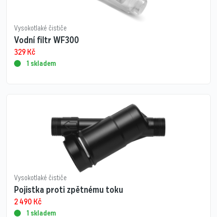
Vysokotlaké čističe
Vodní filtr WF300
329
Kč
1 skladem
Vysokotlaké čističe
Pojistka proti zpětnému toku
2 490
Kč
1 skladem