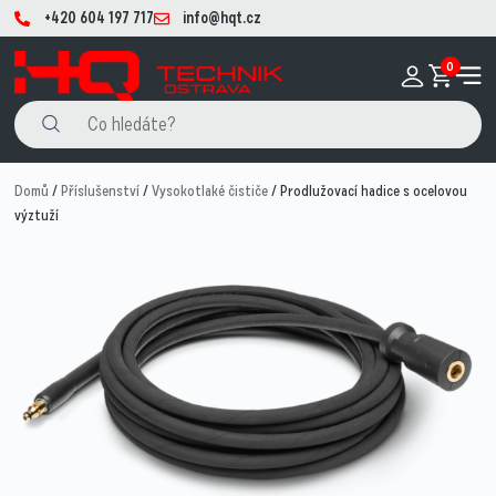
+420 604 197 717
info@hqt.cz
0
Domů
/
Příslušenství
/
Vysokotlaké čističe
/ Prodlužovací hadice s ocelovou
výztuží