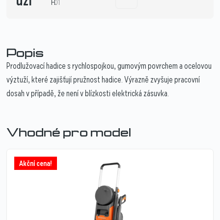
uží
H
01
Popis
Prodlužovací hadice s rychlospojkou, gumovým povrchem a ocelovou
výztuží, které zajišťují pružnost hadice. Výrazně zvyšuje pracovní
dosah v případě, že není v blízkosti elektrická zásuvka.
Vhodné pro model
Akční cena!