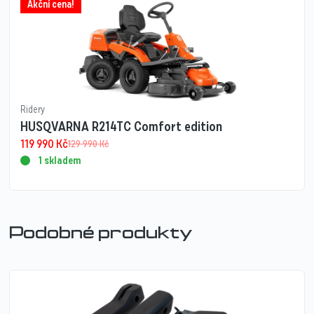
Akční cena!
Ridery
HUSQVARNA R214TC Comfort edition
119 990
Kč
129 990
Kč
1 skladem
Podobné produkty