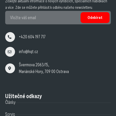
Získejte aktuální informace o nových výrobcích, speciálních nabídkách
a více. Zde se můžete přihlásit k odběru našeho newsletteru.
Odebírat
+420 604 197 717
info@hqt.cz
Švermova 2063/15,
Mariánské Hory, 709 00 Ostrava
Užitečné odkazy
Články
Servis