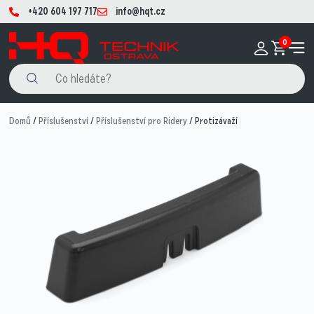
+420 604 197 717
info@hqt.cz
0
Domů
/
Příslušenství
/
Příslušenství pro Ridery
/ Protizávaží