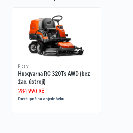
Ridery
Husqvarna RC 320Ts AWD (bez
žac. ústrojí)
284 990
Kč
Dostupné na objednávku