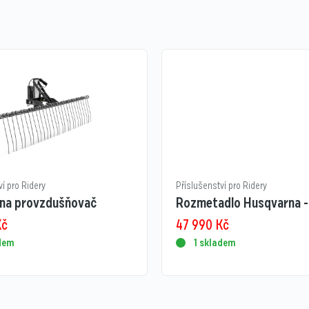
ví pro Ridery
Příslušenství pro Ridery
na provzdušňovač
Rozmetadlo Husqvarna -
Kč
47 990
Kč
adem
1 skladem