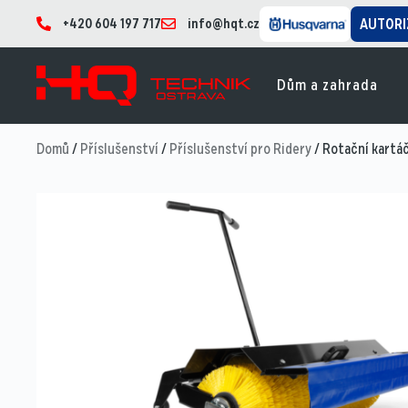
+420 604 197 717
info@hqt.cz
AUTORI
Dům a zahrada
Domů
/
Příslušenství
/
Příslušenství pro Ridery
/ Rotační kartá