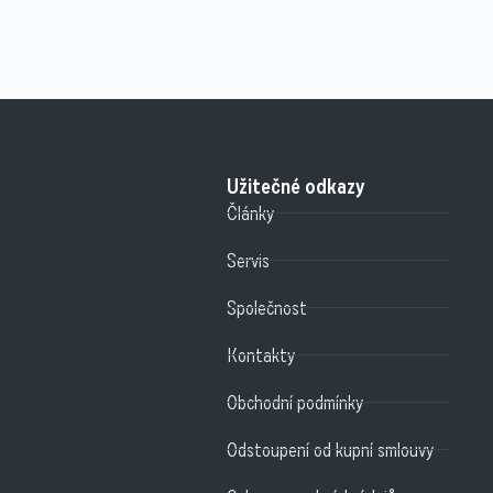
Užitečné odkazy
Články
Servis
Společnost
Kontakty
Obchodní podmínky
Odstoupení od kupní smlouvy