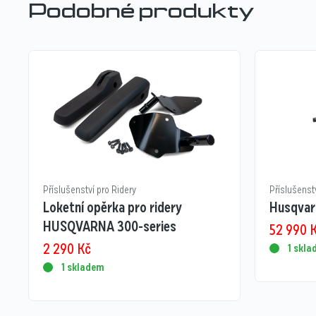
Podobné produkty
Příslušenství pro Ridery
Příslušenst
Loketní opěrka pro ridery
Husqvar
HUSQVARNA 300-series
52 990
2 290
Kč
1 skl
1 skladem