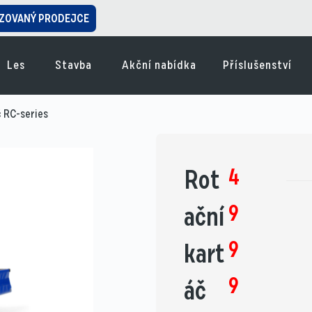
ZOVANÝ PRODEJCE
Les
Stavba
Akční nabídka
Příslušenství
č RC-series
4
Rot
9
ační
9
kart
9
áč