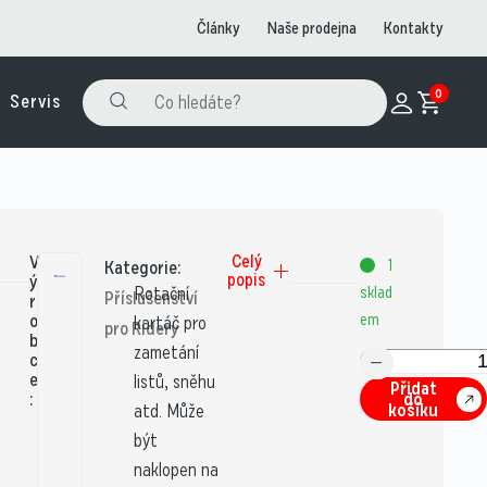
Články
Naše prodejna
Kontakty
0
Servis
V
Celý
1
Kategorie:
popis
ý
Rotační
sklad
Příslušenství
r
o
em
kartáč pro
pro Ridery
b
zametání
c
e
listů, sněhu
Přidat
:
do
košíku
atd. Může
být
naklopen na