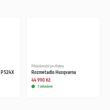
Příslušenství pro Ridery
 P 524X
Rozmetadlo Husqvarna
44 990
Kč
1 skladem