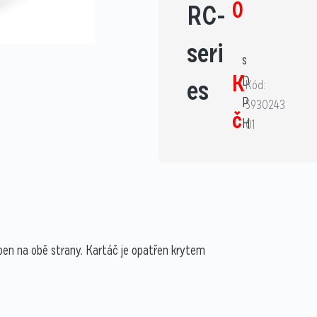
0
RC-
seri
s
K
D
es
Kód:
P
5930243
č
H
01
pen na obě strany. Kartáč je opatřen krytem