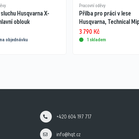
děvy
Pracovní oděvy
 sluchu Husqvarna X-
Přilba pro práci v lese
lavní oblouk
Husqvarna, Technical Mi
3 790
Kč
na objednávku
1 skladem
+420 604 197 717
info@hqt.cz