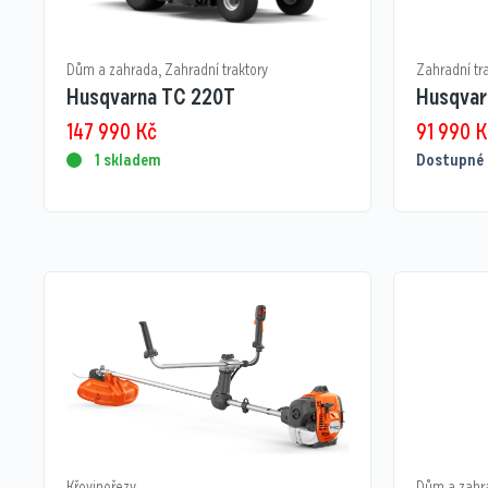
Dům a zahrada
,
Zahradní traktory
Zahradní tr
Husqvarna TC 220T
Husqvar
147 990
Kč
91 990
K
1 skladem
Dostupné 
Křovinořezy
Dům a zahr