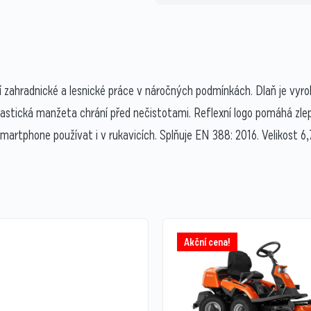
í zahradnické a lesnické práce v náročných podmínkách. Dlaň je vyro
lastická manžeta chrání před nečistotami. Reflexní logo pomáhá zlep
artphone používat i v rukavicích. Splňuje EN 388: 2016. Velikost 6,7
Akční cena!