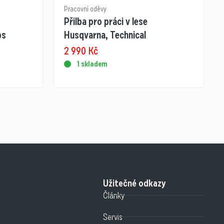
Pracovní oděvy
Přilba pro práci v lese
ps
Husqvarna, Technical
2 990
Kč
1 skladem
Užitečné odkazy
Články
Servis