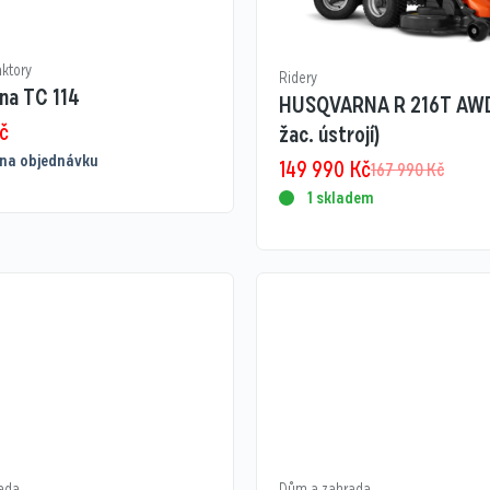
aktory
Ridery
na TC 114
HUSQVARNA R 216T AWD
č
žac. ústrojí)
na objednávku
149 990
Kč
167 990
Kč
1 skladem
ada
Dům a zahrada