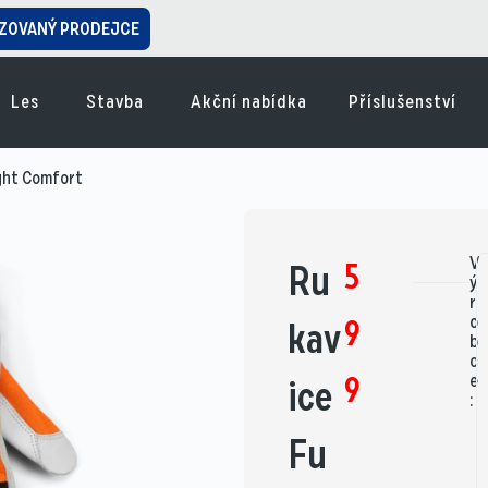
ZOVANÝ PRODEJCE
Les
Stavba
Akční nabídka
Příslušenství
ight Comfort
V
5
Ru
ý
r
o
9
kav
b
c
9
e
ice
:
Fu