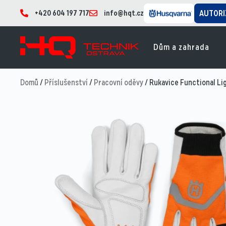
+420 604 197 717
info@hqt.cz
AUTORI
Dům a zahrada
Domů
/
Příslušenství
/
Pracovní oděvy
/ Rukavice Functional L