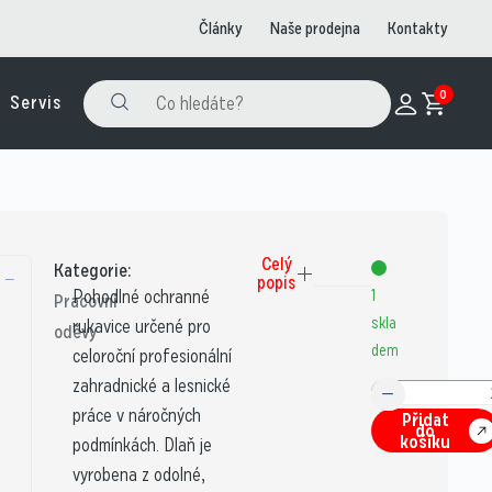
Články
Naše prodejna
Kontakty
0
Servis
Celý
Kategorie:
popis
Pohodlné ochranné
1
Pracovní
skla
rukavice určené pro
oděvy
dem
celoroční profesionální
zahradnické a lesnické
práce v náročných
Přidat
do
košíku
podmínkách. Dlaň je
vyrobena z odolné,