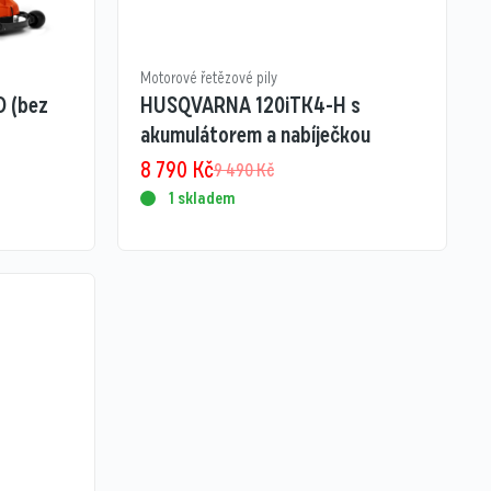
Motorové řetězové pily
 (bez
HUSQVARNA 120iTK4-H s
akumulátorem a nabíječkou
8 790
Kč
9 490
Kč
1 skladem