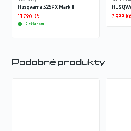
Husqvarna 525RX Mark II
HUSQVA
13 790
Kč
7 999
K
2 skladem
Podobné produkty