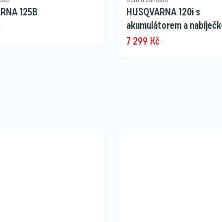
RNA 125B
HUSQVARNA 120i s
akumulátorem a nabíječ
č
7 299
Kč