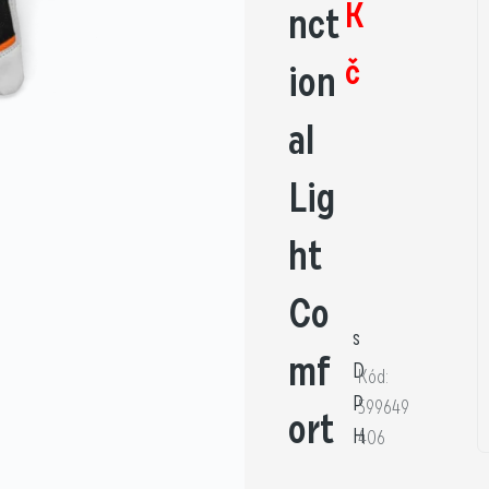
K
nct
č
ion
al
Lig
ht
Co
s
mf
D
Kód:
P
599649
ort
H
406