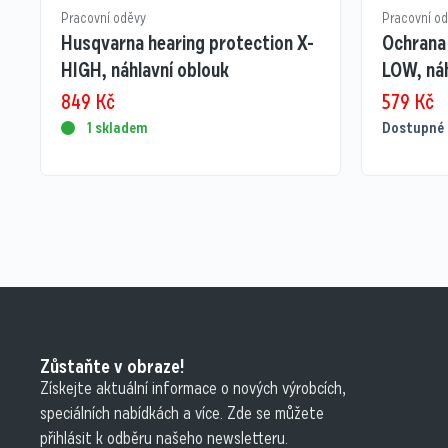
Pracovní oděvy
Pracovní o
Husqvarna hearing protection X-
Ochrana
HIGH, náhlavní oblouk
LOW, náh
849
Kč
579
Kč
1 skladem
Dostupné 
Zůstaňte v obraze!
Získejte aktuální informace o nových výrobcích,
speciálních nabídkách a více. Zde se můžete
přihlásit k odběru našeho newsletteru.