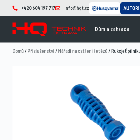
+420 604 197 717
info@hqt.cz
AUTORI
Dům a zahrada
Domů
/
Příslušenství
/
Nářadí na ostření řetězů
/ Rukojeť pilník