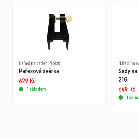
Nářadí na ostření řetězů
Nářadí na o
Pařezová svěrka
Sady na 
21G
629
Kč
649
Kč
1 skladem
1 skl