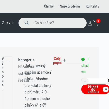
Články
Naše prodejna
Kontakty
0
Servis
V
Celý
1
Kategorie:
popis
ý
Patentovaný
sklad
Nářadí na
r
o
em
systém uzamčení
ostření
b
pilníku. Vhodné
řetězů
c
e
pro kulaté pilníky
Přidat
:
do
košíku
o průměru 4,0-
4,5 mm a ploché
pilníky 6" a 8".