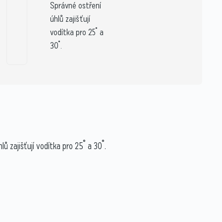
Správné ostření
úhlů zajišťují
vodítka pro 25˚ a
30˚.
 zajišťují vodítka pro 25˚ a 30˚.