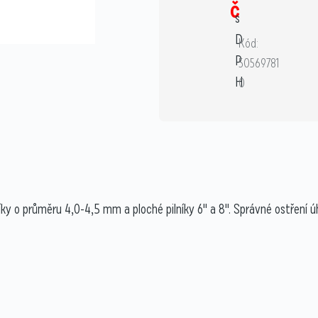
č
s
D
Kód:
P
50569781
H
0
 o průměru 4,0-4,5 mm a ploché pilníky 6" a 8". Správné ostření úhlů