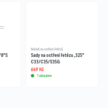
Nářadí na ostření řetězů
/8"S
Sady na ostření řetězu ,325"
C33/C35/S35G
649
Kč
1 skladem