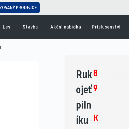
ZOVANÝ PRODEJCE
Les
Stavba
Akční nabídka
Příslušenství
u
8
Ruk
9
ojeť
piln
K
íku