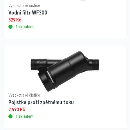
Vysokotlaké čističe
Vodní filtr WF300
329
Kč
1 skladem
Vysokotlaké čističe
Pojistka proti zpětnému toku
2 490
Kč
1 skladem