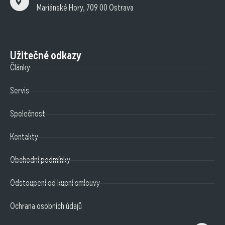
Mariánské Hory, 709 00 Ostrava
Užitečné odkazy
Články
Servis
Společnost
Kontakty
Obchodní podmínky
Odstoupení od kupní smlouvy
Ochrana osobních údajů