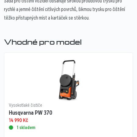
Sada pro čištění vozidel obsahuje širokou proudovou trysku pro
rychlé a jemné čištění citlivých povrchů, šikmou trysku pro čištění
těžko přístupných míst a kartáček se stěrkou.
Vhodné pro model
Vysokotlaké čističe
Husqvarna PW 370
14 990
Kč
1 skladem