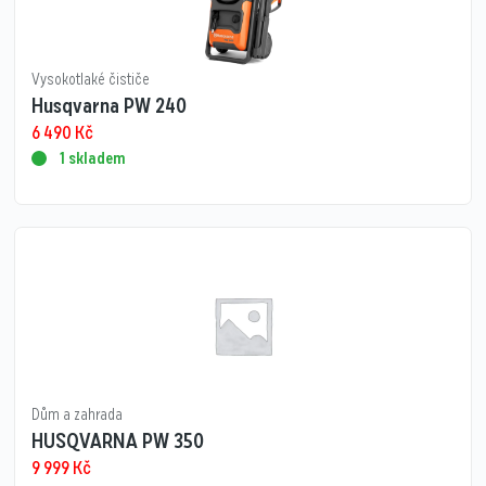
Vysokotlaké čističe
Husqvarna PW 240
6 490
Kč
1 skladem
Dům a zahrada
HUSQVARNA PW 350
9 999
Kč