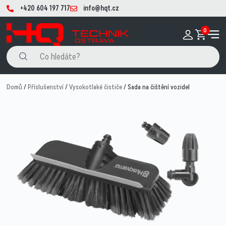
+420 604 197 717
info@hqt.cz
0
Domů
/
Příslušenství
/
Vysokotlaké čističe
/ Sada na čištění vozidel