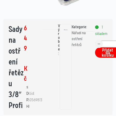
V
6
Sady
Kategorie:
1
ý
Nářadí na
skladem
r
4
na
o
ostření
b
řetězů
c
9
ostř
e
Přidat
do
:
košíku
ení
K
řetěz
č
u
s
3/8″
D
Kód:
P
50569813
Profi
H
0