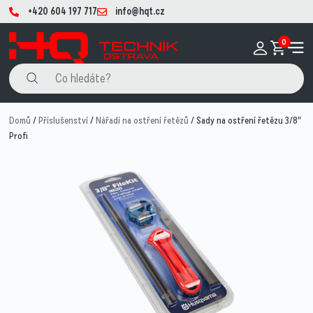
+420 604 197 717
info@hqt.cz
0
Domů
/
Příslušenství
/
Nářadí na ostření řetězů
/ Sady na ostření řetězu 3/8″
Profi