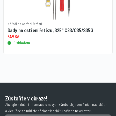
Nářadí na ostření řetězů
Sady na ostření řetězu ,325" C33/C35/S35G
649
Kč
1 skladem
Zůstaňte v obraze!
Získejte aktuální informace o nových výrobcích, speciálních nabídkách
a více. Zde se můžete přihlásit k odběru našeho newsletteru.