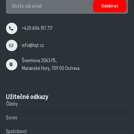
Odebírat
+420 604 197 717
info@hqt.cz
Švermova 2063/15,
Mariánské Hory, 709 00 Ostrava
Užitečné odkazy
Články
Servis
Společnost