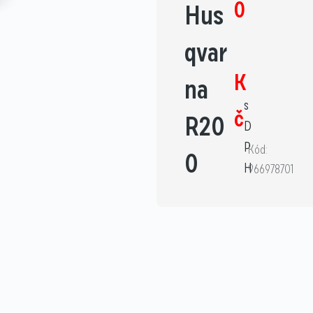
0
Hus
qvar
K
na
s
č
R20
D
P
Kód:
0
H
966978701