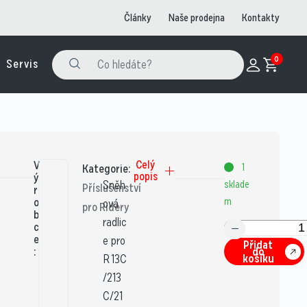
Články
Naše prodejna
Kontakty
0
Servis
V
Celý
1
Kategorie:
popis
ý
Sněh
sklade
Příslušenství
r
o
m
ová
pro Ridery
b
radlic
c
e
e pro
Přidat
:
do
košíku
R 13C
/213
C/21