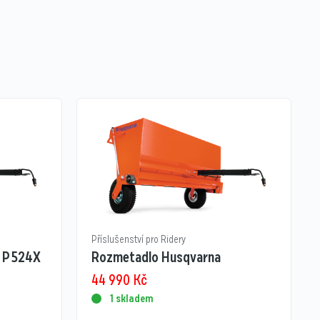
Příslušenství pro Ridery
 P 524X
Rozmetadlo Husqvarna
44 990
Kč
1 skladem