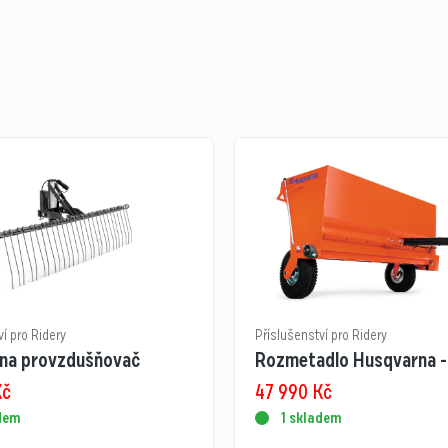
ví pro Ridery
Příslušenství pro Ridery
na provzdušňovač
Rozmetadlo Husqvarna -
Kč
47 990
Kč
adem
1 skladem