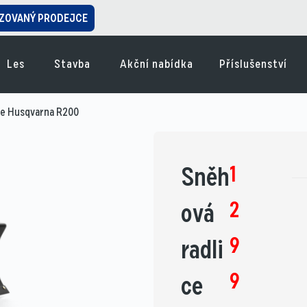
ZOVANÝ PRODEJCE
Les
Stavba
Akční nabídka
Příslušenství
ce Husqvarna R200
1
Sněh
2
ová
9
radli
9
ce