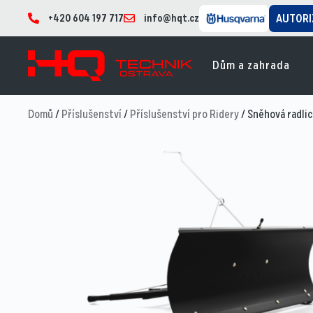
+420 604 197 717
info@hqt.cz
AUTORI
Dům a zahrada
Domů
/
Příslušenství
/
Příslušenství pro Ridery
/ Sněhová radli