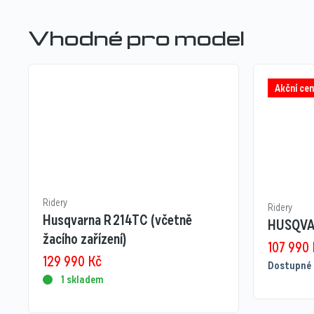
Vhodné pro model
Akční cen
Ridery
Ridery
Husqvarna R 214TC (včetně
HUSQVA
žacího zařízení)
107 990
129 990
Kč
Dostupné 
1 skladem