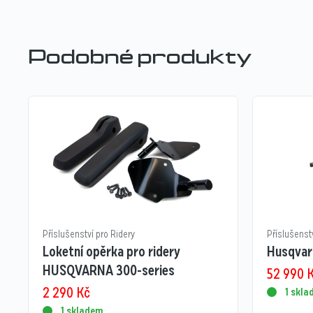
Podobné produkty
Příslušenství pro Ridery
Příslušenst
Loketní opěrka pro ridery
Husqvar
HUSQVARNA 300-series
52 990
2 290
Kč
1 skl
1 skladem