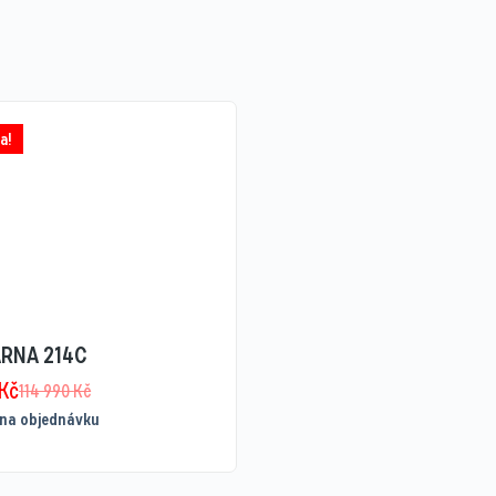
a!
RNA 214C
Kč
114 990
Kč
na objednávku