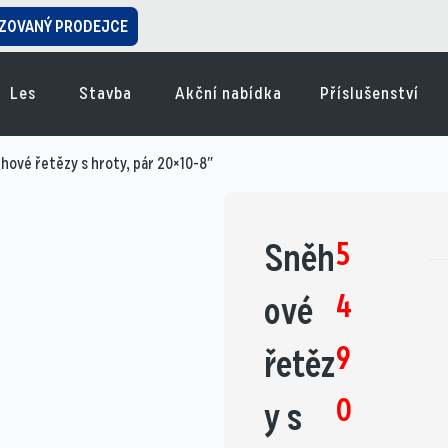
ZOVANÝ PRODEJCE
Les
Stavba
Akční nabídka
Příslušenství
hové řetězy s hroty, pár 20×10-8″
5
Sněh
4
ové
9
řetěz
0
y s