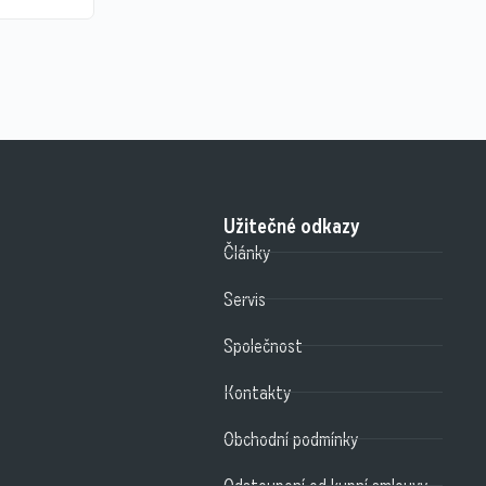
Užitečné odkazy
Články
Servis
Společnost
Kontakty
Obchodní podmínky
Odstoupení od kupní smlouvy