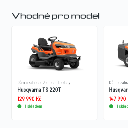
Vhodné pro model
Dům a zahrada
,
Zahradní traktory
Dům a zahr
Husqvarna TS 220T
Husqvar
129 990
Kč
147 990
1 skladem
1 skl