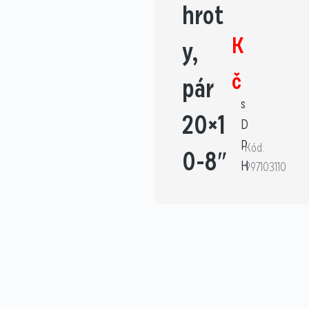
hrot
K
y,
č
pár
s
20×1
D
P
Kód:
0-8″
H
997103110