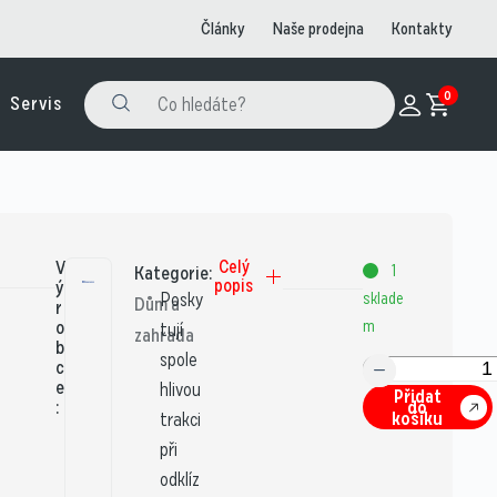
Články
Naše prodejna
Kontakty
0
Servis
V
Celý
1
Kategorie:
popis
ý
Posky
sklade
Dům a
r
o
m
tují
zahrada
b
spole
c
e
hlivou
Přidat
:
do
košíku
trakci
při
odklíz