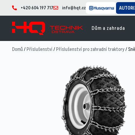
+420 604 197 717
info@hqt.cz
AUTORI
Dům a zahrada
Domů
/
Příslušenství
/
Příslušenství pro zahradní traktory
/ Sně