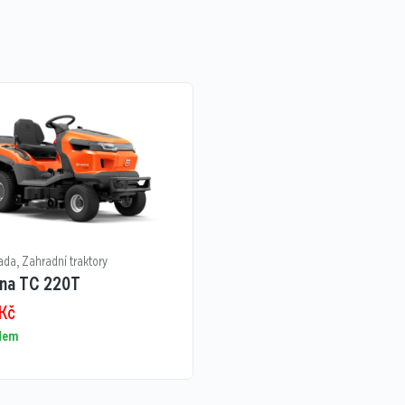
ada
,
Zahradní traktory
na TC 220T
Kč
adem