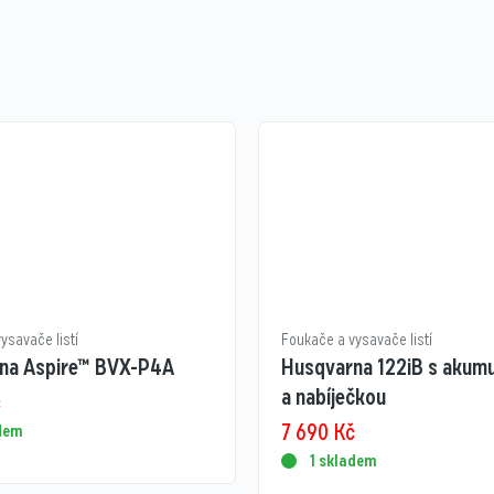
ysavače listí
Foukače a vysavače listí
na Aspire™ BVX-P4A
Husqvarna 122iB s akum
a nabíječkou
č
7 690
Kč
adem
1 skladem