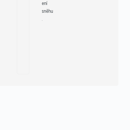
ení
sněhu
.