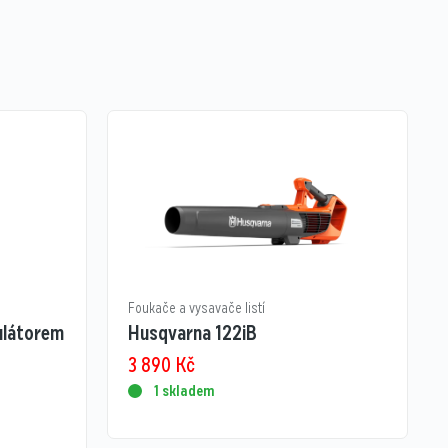
Foukače a vysavače listí
ulátorem
Husqvarna 122iB
3 890
Kč
1 skladem