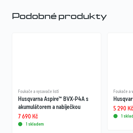
Podobné produkty
Foukače a vysavače listí
Foukače a v
Husqvarna Aspire™ BVX-P4A s
Husqvar
akumulátorem a nabíječkou
5 290
K
7 690
Kč
1 skl
1 skladem