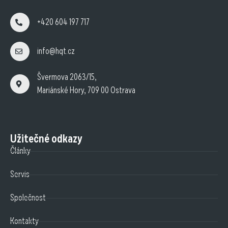
+420 604 197 717
info@hqt.cz
Švermova 2063/15,
Mariánské Hory, 709 00 Ostrava
Užitečné odkazy
Články
Servis
Společnost
Kontakty