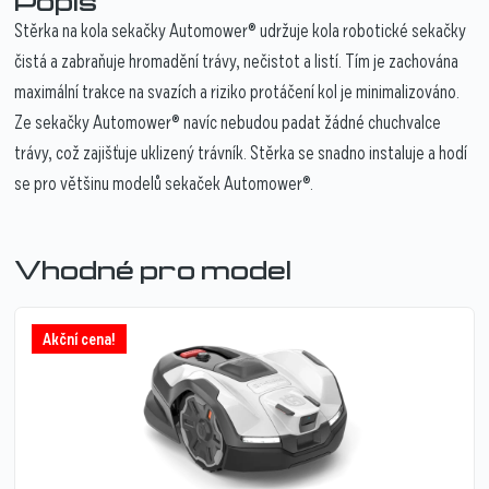
Popis
Stěrka na kola sekačky Automower® udržuje kola robotické sekačky
čistá a zabraňuje hromadění trávy, nečistot a listí. Tím je zachována
maximální trakce na svazích a riziko protáčení kol je minimalizováno.
Ze sekačky Automower® navíc nebudou padat žádné chuchvalce
trávy, což zajišťuje uklizený trávník. Stěrka se snadno instaluje a hodí
se pro většinu modelů sekaček Automower®.
Vhodné pro model
Akční cena!