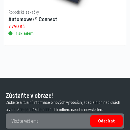
Robotické sekačky
Automower® Connect
7 790
Kč
1 skladem
Zůstaňte v obraze!
Získejte aktuální informace o nových výrobcích, speciálních nabídkách
a více. Zde se můžete přihlásit k odběru našeho newsletteru.
Odebírat