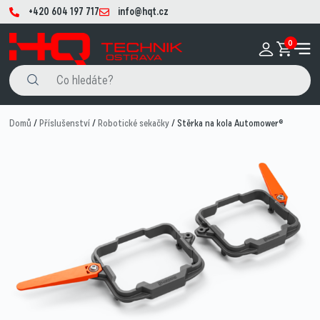
+420 604 197 717
info@hqt.cz
0
Domů
/
Příslušenství
/
Robotické sekačky
/ Stěrka na kola Automower®