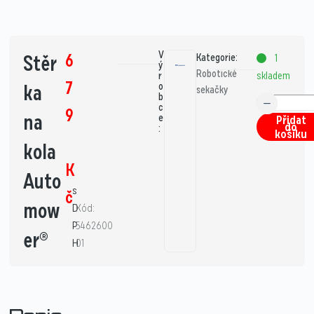
V
6
Stěr
Kategorie:
1
ý
Robotické
skladem
r
7
ka
o
sekačky
b
c
9
na
e
Přidat
do
:
košíku
kola
K
Auto
s
č
mow
D
Kód:
P
5462600
er®
H
01