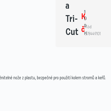
a
s
K
Tri-
D
P
č
Kód:
Cut
H
578449101
ěnitelné nože z plastu, bezpečné pro použití kolem stromů a keřů.