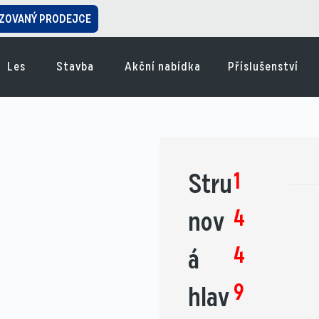
ZOVANÝ PRODEJCE
Les
Stavba
Akční nabídka
Příslušenství
1
Stru
4
nov
4
á
9
hlav