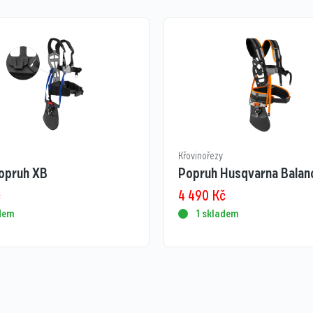
Křovinořezy
opruh XB
Popruh Husqvarna Balan
č
4 490
Kč
adem
1 skladem