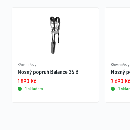
Křovinořezy
Křovinořezy
Nosný popruh Balance 35 B
Nosný p
1 890
Kč
3 690
K
1 skladem
1 skl