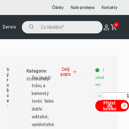
Články
Naše prodejna
Kontakty
0
Servis
V
Celý
1
Kategorie:
popis
ý
Pro hrubší
sklad
Křovinořezy
r
o
em
trávu a
b
kamenitý
c
e
terén. Velmi
Přidat
:
do
košíku
dobře
viditelné,
vyměnitelné