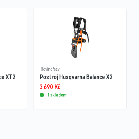
Křovinořezy
ce XT2
Postroj Husqvarna Balance X2
3 690
Kč
1 skladem