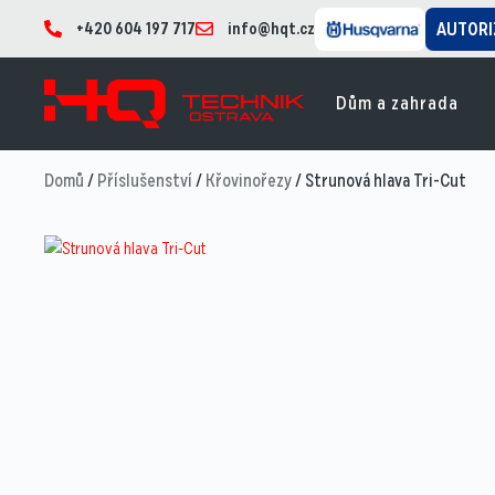
+420 604 197 717
info@hqt.cz
AUTORI
Dům a zahrada
Domů
/
Příslušenství
/
Křovinořezy
/ Strunová hlava Tri-Cut