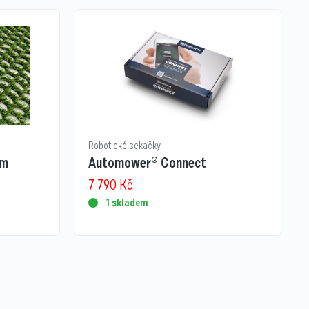
Robotické sekačky
 m
Automower® Connect
7 790
Kč
1 skladem