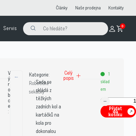
Články
Naše prodejna
Kontakty
0
Servis
V
Celý
1
Kategorie:
popis
ý
Sada se
sklad
Robotické
r
o
em
skládá z
sekačky
b
těžkých
c
e
zadních kol a
Přidat
:
do
košíku
kartáčků na
kola pro
dokonalou