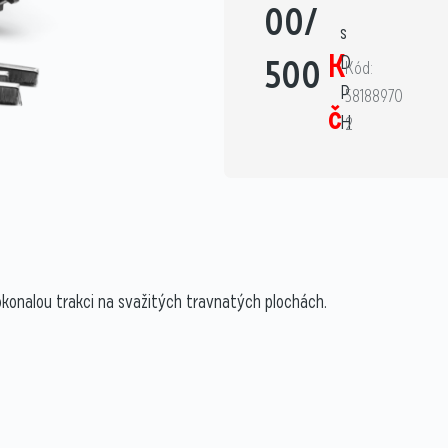
00/
s
K
500
D
Kód:
P
58188970
č
H
2
okonalou trakci na svažitých travnatých plochách.