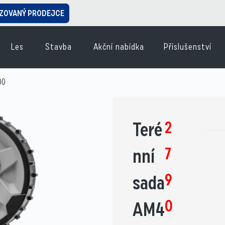
ZOVANÝ PRODEJCE
Les
Stavba
Akční nabídka
Příslušenství
00
2
Teré
7
nní
9
sada
0
AM4