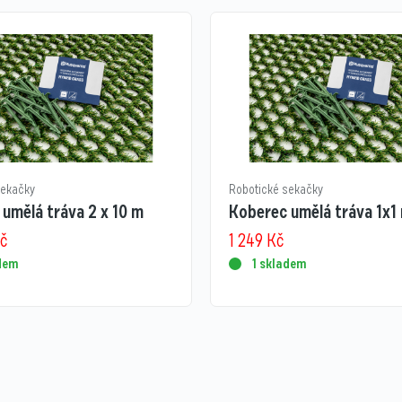
sekačky
Robotické sekačky
umělá tráva 2 x 10 m
Koberec umělá tráva 1x1
č
1 249
Kč
adem
1 skladem