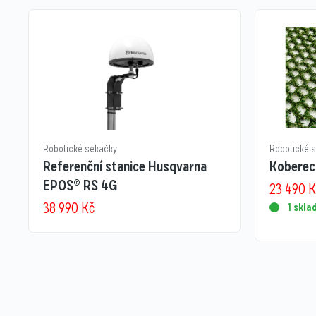
Robotické sekačky
Robotické 
Referenční stanice Husqvarna
Koberec 
EPOS® RS 4G
23 490
K
38 990
Kč
1 skl