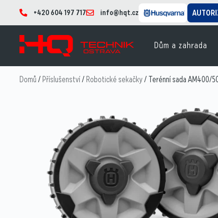
+420 604 197 717
info@hqt.cz
AUTORI
Dům a zahrada
Domů
/
Příslušenství
/
Robotické sekačky
/ Terénní sada AM400/5