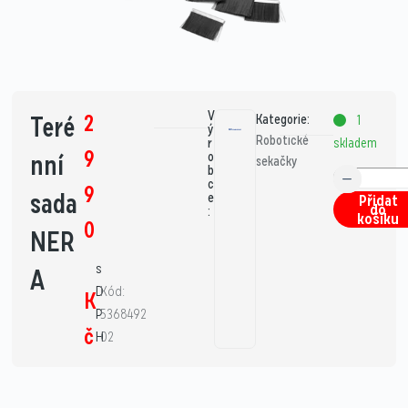
V
2
Teré
Kategorie:
1
ý
Robotické
skladem
r
9
nní
o
sekačky
b
c
9
sada
e
Přidat
do
:
košíku
0
NER
s
A
D
Kód:
K
P
5368492
č
H
02