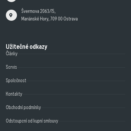
Švermova 2063/15,
Mariánské Hory, 709 00 Ostrava
Užitečné odkazy
Články
Servis
Společnost
Kontakty
Obchodní podmínky
Odstoupení od kupní smlouvy