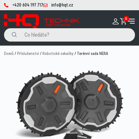
+420 604 197 717
info@hqt.cz
0
Domů
/
Příslušenství
/
Robotické sekačky
/ Terénní sada NERA