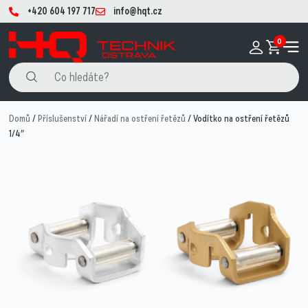
+420 604 197 717
info@hqt.cz
0
Domů
/
Příslušenství
/
Nářadí na ostření řetězů
/ Vodítko na ostření řetězů
1/4″