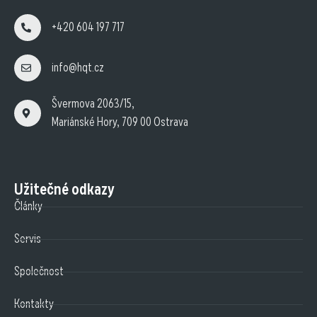
+420 604 197 717
info@hqt.cz
Švermova 2063/15,
Mariánské Hory, 709 00 Ostrava
Užitečné odkazy
Články
Servis
Společnost
Kontakty