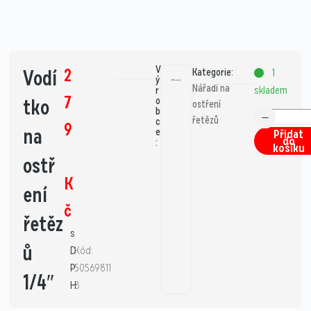
V
2
Vodí
Kategorie:
1
ý
Nářadí na
skladem
r
7
tko
o
ostření
b
řetězů
c
9
na
e
Přidat
do
:
košíku
ostř
K
ení
č
řetěz
s
ů
D
Kód:
P
50569811
1/4″
H
8