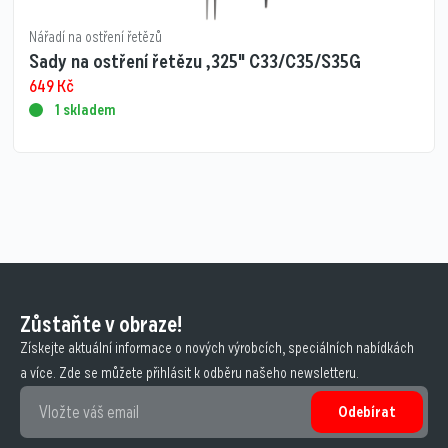
Nářadí na ostření řetězů
Sady na ostření řetězu ,325" C33/C35/S35G
649
Kč
1 skladem
Zůstaňte v obraze!
Získejte aktuální informace o nových výrobcích, speciálních nabídkách
a více. Zde se můžete přihlásit k odběru našeho newsletteru.
Odebírat