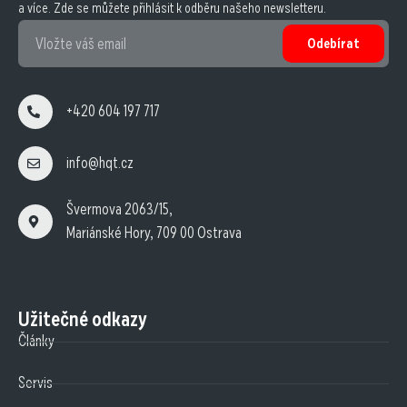
a více. Zde se můžete přihlásit k odběru našeho newsletteru.
Odebírat
+420 604 197 717
info@hqt.cz
Švermova 2063/15,
Mariánské Hory, 709 00 Ostrava
Užitečné odkazy
Články
Servis