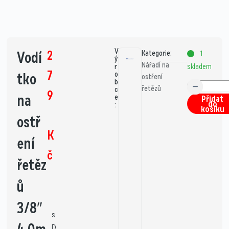
V
2
Vodí
Kategorie:
1
ý
Nářadí na
skladem
r
7
tko
o
ostření
b
řetězů
c
9
na
e
Přidat
do
:
košíku
ostř
K
ení
č
řetěz
ů
3/8″
s
D