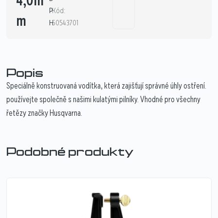
4,0m
P
Kód:
m
H
50543701
Popis
Speciálně konstruovaná vodítka, která zajišťují správné úhly ostření.
používejte společně s našimi kulatými pilníky. Vhodné pro všechny
řetězy značky Husqvarna.
Podobné produkty