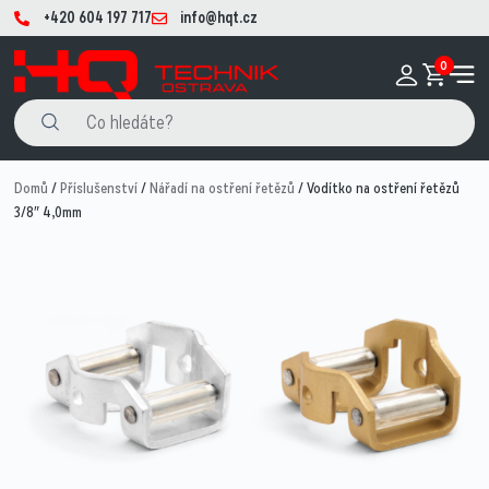
+420 604 197 717
info@hqt.cz
0
Domů
/
Příslušenství
/
Nářadí na ostření řetězů
/ Vodítko na ostření řetězů
3/8″ 4,0mm