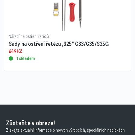
Nářadí na ostření řetězů
Sady na ostření řetězu ,325" C33/C35/S35G
649
Kč
1 skladem
Zůstaňte v obraze!
Získejte aktuální informace o nových výrobcích, speciálních nabídkách