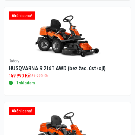
Akční cena!
Ridery
HUSQVARNA R 216T AWD (bez žac. ústrojí)
149 990
Kč
167 990
Kč
1 skladem
Akční cena!