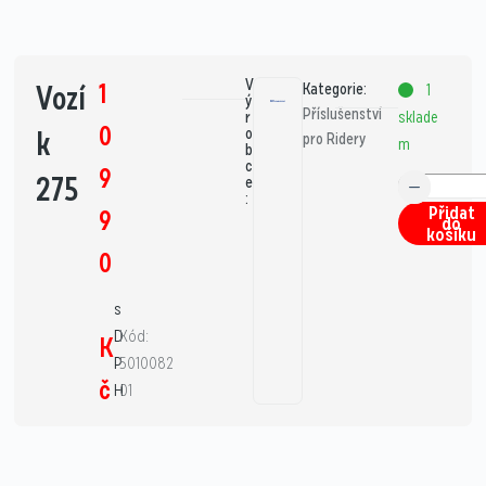
V
1
Vozí
Kategorie:
1
ý
Příslušenství
sklade
r
0
k
o
pro Ridery
m
b
c
9
275
e
:
Přidat
9
do
košíku
0
s
D
Kód:
K
P
5010082
č
H
01