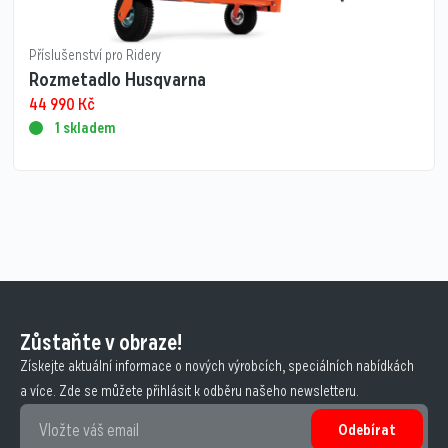
Příslušenství pro Ridery
Rozmetadlo Husqvarna
44 990
Kč
1 skladem
Zůstaňte v obraze!
Získejte aktuální informace o nových výrobcích, speciálních nabídkách
a více. Zde se můžete přihlásit k odběru našeho newsletteru.
Odebírat