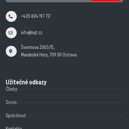
+420 604 197 717
info@hqt.cz
Švermova 2063/15,
Mariánské Hory, 709 00 Ostrava
Užitečné odkazy
Články
Servis
Společnost
Kontakty