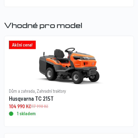
Vhodné pro model
Akční cena!
Dům a zahrada
,
Zahradní traktory
Husqvarna TC 215T
104 990
Kč
117 990
Kč
1 skladem