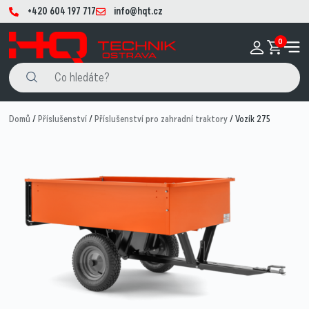
+420 604 197 717
info@hqt.cz
0
Domů
/
Příslušenství
/
Příslušenství pro zahradní traktory
/ Vozík 275