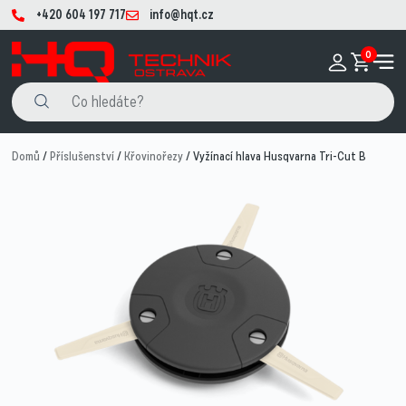
+420 604 197 717
info@hqt.cz
0
Domů
/
Příslušenství
/
Křovinořezy
/ Vyžínací hlava Husqvarna Tri-Cut B