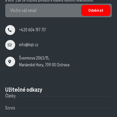
a více. Zde se můžete přihlásit k odběru našeho newsletteru.
Odebírat
+420 604 197 717
info@hqt.cz
Švermova 2063/15,
Mariánské Hory, 709 00 Ostrava
Užitečné odkazy
Články
Servis