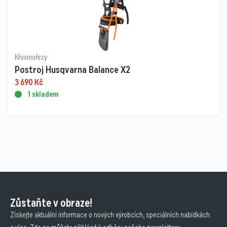
Křovinořezy
Postroj Husqvarna Balance X2
3 690
Kč
1 skladem
Zůstaňte v obraze!
Získejte aktuální informace o nových výrobcích, speciálních nabídkách