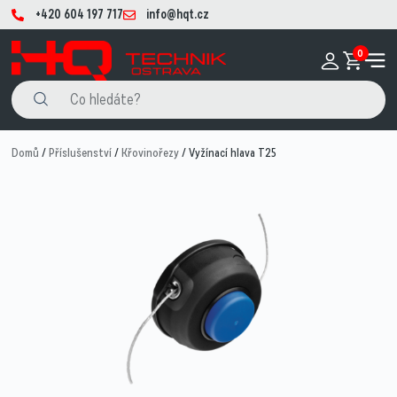
+420 604 197 717
info@hqt.cz
0
Domů
/
Příslušenství
/
Křovinořezy
/ Vyžínací hlava T25