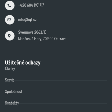
+420 604 197 717
info@hqt.cz
Švermova 2063/15,
Mariánské Hory, 709 00 Ostrava
Užitečné odkazy
Články
Servis
Společnost
Kontakty