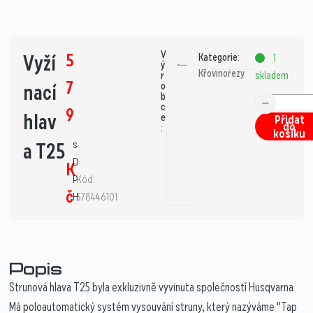
V
5
Vyží
Kategorie:
1
ý
Křovinořezy
skladem
r
7
nací
o
b
c
9
hlav
e
Přidat
do
:
košíku
s
a T25
D
K
P
Kód:
č
H
578446101
Popis
Strunová hlava T25 byla exkluzivně vyvinuta společností Husqvarna.
Má poloautomatický systém vysouvání struny, který nazýváme "Tap