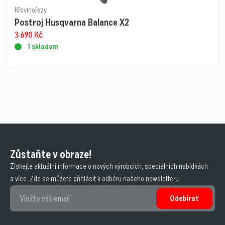
Křovinořezy
Postroj Husqvarna Balance X2
3 690
Kč
1 skladem
Zůstaňte v obraze!
Získejte aktuální informace o nových výrobcích, speciálních nabídkách
a více. Zde se můžete přihlásit k odběru našeho newsletteru.
Odebírat