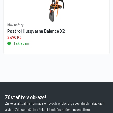
Křovinořezy
Postroj Husqvarna Balance X2
3 690
Kč
1 skladem
Zůstaňte v obraze!
Získejte aktuální informace o nových výrobcích, speciálních nabídkách
a více. Zde se můžete přihlásit k odběru našeho newsletteru.