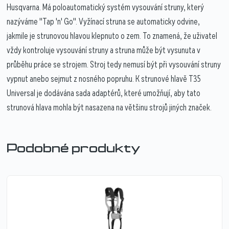
Husqvarna. Má poloautomatický systém vysouvání struny, který
nazýváme "Tap 'n' Go". Vyžínací struna se automaticky odvine,
jakmile je strunovou hlavou klepnuto o zem. To znamená, že uživatel
vždy kontroluje vysouvání struny a struna může být vysunuta v
průběhu práce se strojem. Stroj tedy nemusí být při vysouvání struny
vypnut anebo sejmut z nosného popruhu. K strunové hlavě T35
Universal je dodávána sada adaptérů, které umožňují, aby tato
strunová hlava mohla být nasazena na většinu strojů jiných značek.
Podobné produkty