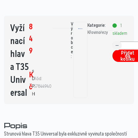
V
8
Vyží
Kategorie:
1
ý
Křovinořezy
skladem
r
4
nací
o
b
c
9
hlav
e
Přidat
do
:
košíku
a T35
s
K
Univ
D
Kód:
č
P
57844940
ersal
H
1
Popis
Strunová hlava T35 Universal byla exkluzivně vyvinuta společností