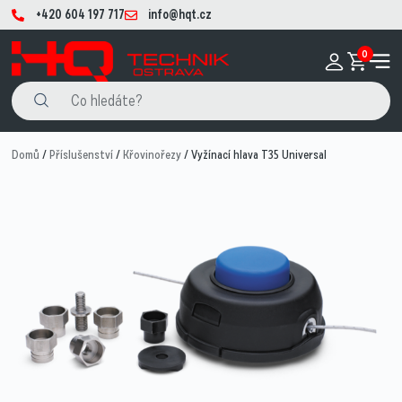
+420 604 197 717
info@hqt.cz
0
Domů
/
Příslušenství
/
Křovinořezy
/ Vyžínací hlava T35 Universal