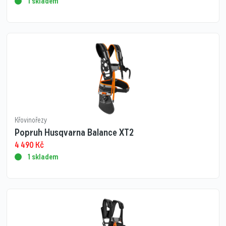
1 skladem
Křovinořezy
Popruh Husqvarna Balance XT2
4 490
Kč
1 skladem