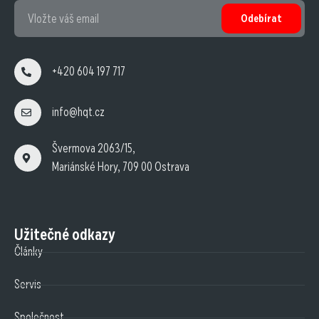
Odebírat
+420 604 197 717
info@hqt.cz
Švermova 2063/15,
Mariánské Hory, 709 00 Ostrava
Užitečné odkazy
Články
Servis
Společnost