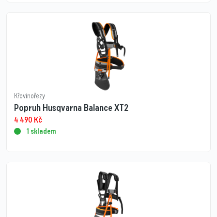
Křovinořezy
Popruh Husqvarna Balance XT2
4 490
Kč
1 skladem