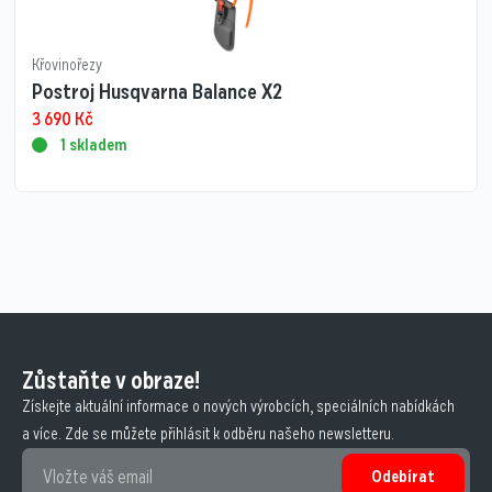
Křovinořezy
Postroj Husqvarna Balance X2
3 690
Kč
1 skladem
Zůstaňte v obraze!
Získejte aktuální informace o nových výrobcích, speciálních nabídkách
a více. Zde se můžete přihlásit k odběru našeho newsletteru.
Odebírat