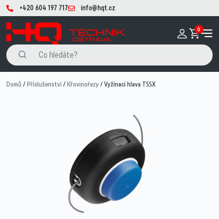
+420 604 197 717
info@hqt.cz
0
Domů
/
Příslušenství
/
Křovinořezy
/ Vyžínací hlava T55X