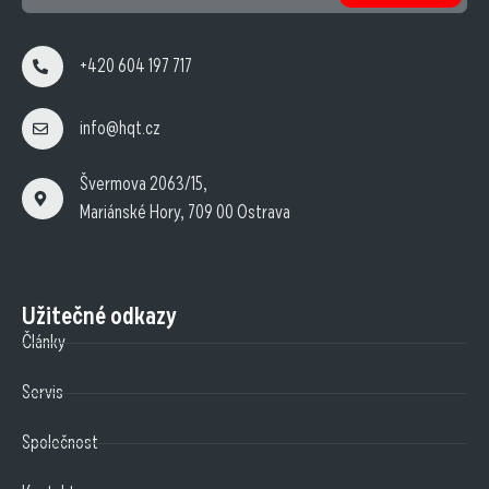
+420 604 197 717
info@hqt.cz
Švermova 2063/15,
Mariánské Hory, 709 00 Ostrava
Užitečné odkazy
Články
Servis
Společnost