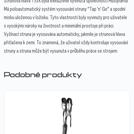
Strunová hlava T55X byla exkluzivně vyvinuta společností Husqvarna.
Má poloautomatický systém vysouvání struny "Tap 'n' Go" a spodní
misku uloženou v ložisku. Tyto vlastnosti byly vyvinuty pro uživatele
s vysokými nároky na životnost a minimální prostoje při práci.
Vyžínací struna je vysouvána automaticky, jakmile je strunová hlava
přitlačena k zemi. To znamená, že uživatel vždy kontroluje vysouvání
struny a struna může být vysunuta v průběhu práce se strojem.
Podobné produkty