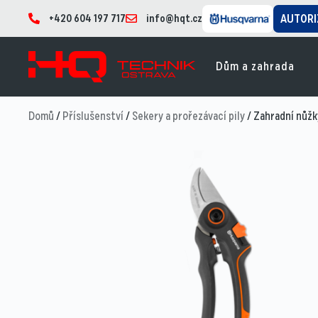
+420 604 197 717
info@hqt.cz
AUTORI
Dům a zahrada
Domů
/
Příslušenství
/
Sekery a prořezávací pily
/ Zahradní nůž