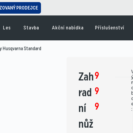
ZOVANÝ PRODEJCE
Les
Stavba
Akční nabídka
Příslušenství
ky Husqvarna Standard
9
Zah
r
9
rad
9
ní
:
nůž