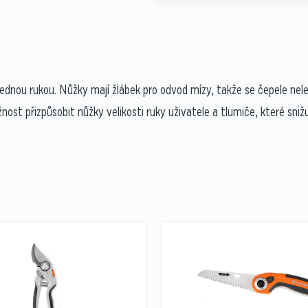
 jednou rukou. Nůžky mají žlábek pro odvod mízy, takže se čepele nel
žnost přizpůsobit nůžky velikosti ruky uživatele a tlumiče, které snižuj