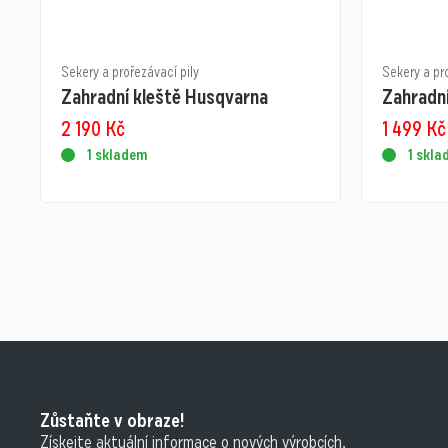
Sekery a prořezávací pily
Sekery a pr
Zahradní kleště Husqvarna
Zahradn
2 190
Kč
1 499
Kč
1 skladem
1 skl
Zůstaňte v obraze!
Získejte aktuální informace o nových výrobcích,