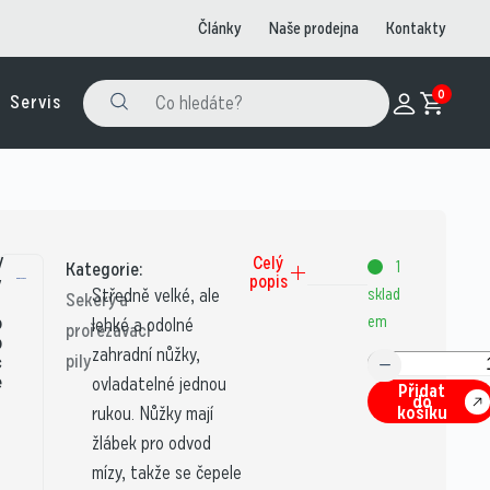
Články
Naše prodejna
Kontakty
0
Servis
V
Celý
1
Kategorie:
popis
ý
Středně velké, ale
sklad
Sekery a
o
em
lehké a odolné
prořezávací
b
zahradní nůžky,
pily
c
e
ovladatelné jednou
Přidat
do
košíku
rukou. Nůžky mají
žlábek pro odvod
mízy, takže se čepele