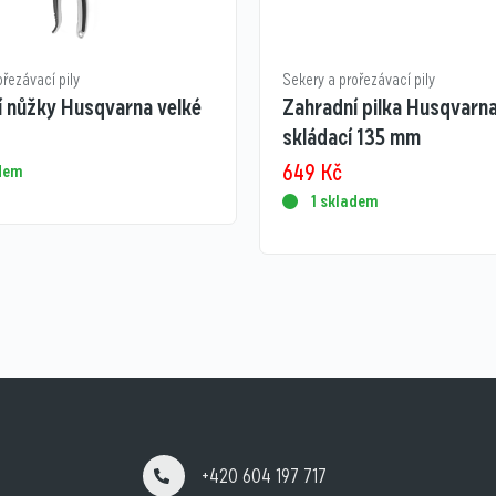
ořezávací pily
Sekery a prořezávací pily
í nůžky Husqvarna velké
Zahradní pilka Husqvarna
skládací 135 mm
649
Kč
adem
1 skladem
+420 604 197 717