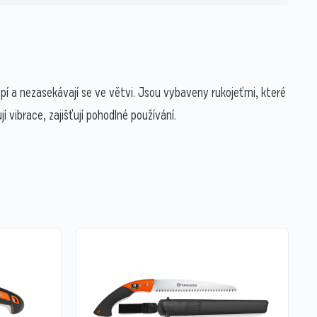
epí a nezasekávají se ve větvi. Jsou vybaveny rukojeťmi, které
í vibrace, zajišťují pohodlné používání.