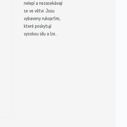
nelepí a nezasekávají
se ve větvi. Jsou
vybaveny rukojeťmi,
které poskytují
vysokou sílu a lze...