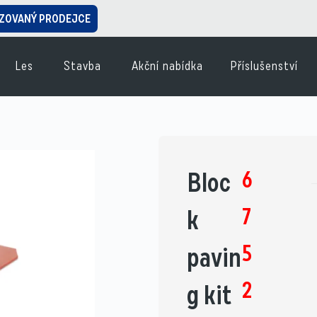
ZOVANÝ PRODEJCE
Les
Stavba
Akční nabídka
Příslušenství
6
Bloc
7
k
5
pavin
2
g kit