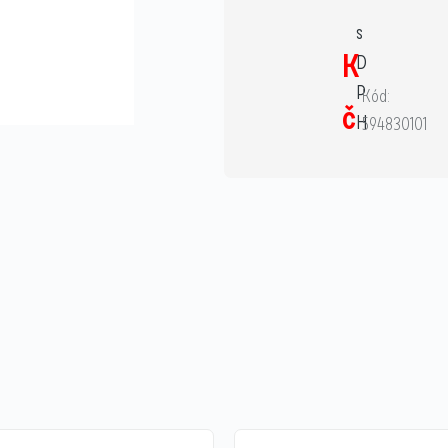
s
K
D
P
Kód:
č
H
594830101