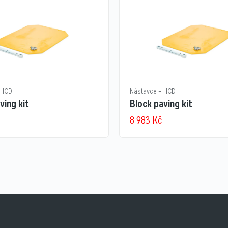
 HCD
Nástavce – HCD
ving kit
Block paving kit
8 983
Kč