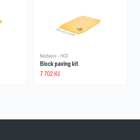
Nástavce – HCD
Block paving kit
7 702
Kč