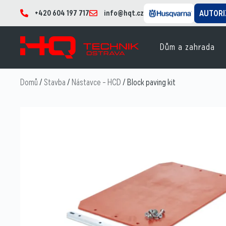
+420 604 197 717
info@hqt.cz
AUTORI
Dům a zahrada
Domů
/
Stavba
/
Nástavce – HCD
/ Block paving kit