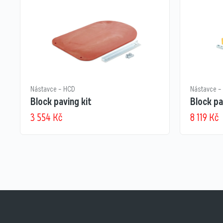
Nástavce – HCD
Nástavce –
Block paving kit
Block pa
3 554
Kč
8 119
Kč