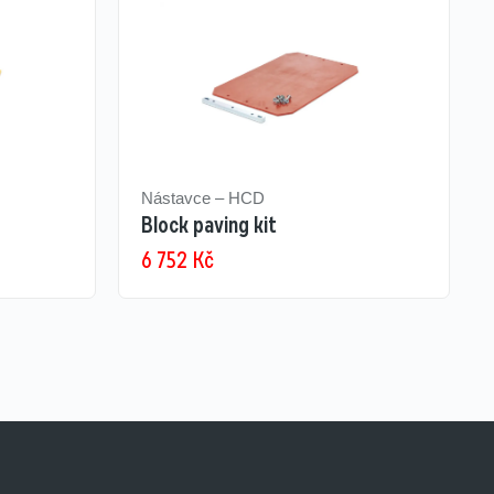
Nástavce – HCD
Block paving kit
6 752
Kč