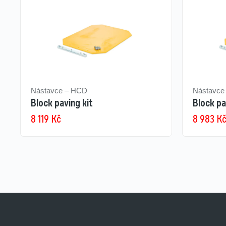
Nástavce – HCD
Nástavce
Block paving kit
Block pa
8 119
Kč
8 983
K