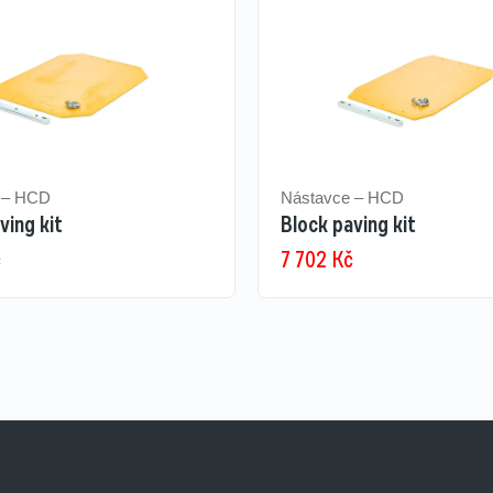
 – HCD
Nástavce – HCD
ving kit
Block paving kit
č
7 702
Kč