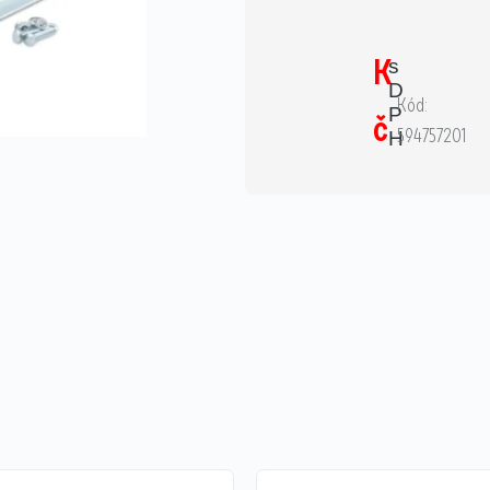
K
s
D
Kód:
P
č
594757201
H