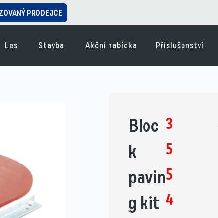
ZOVANÝ PRODEJCE
Les
Stavba
Akční nabídka
Příslušenství
3
Bloc
5
k
5
pavin
4
g kit