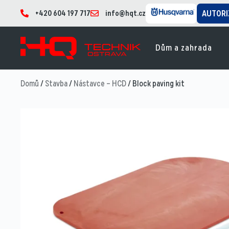
+420 604 197 717
info@hqt.cz
AUTORI
Dům a zahrada
Domů
/
Stavba
/
Nástavce – HCD
/ Block paving kit