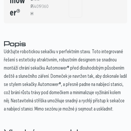
mow
P
54019360
er®
H
1
Popis
Udržujte robotickou sekačku v perfektním stavu. Toto integrované
řešení s esteticky atraktivním, robustním designem se snadnou
montáží chrání sekačku Automower® před dlouhodobým působením
deště a slunečního záření. Domeček je navržen tak, aby dokonale ladil
se stylem sekačky Automower®, a přesně padne na nabíjecí stanici,
což brání růstu trávy pod domečkem a minimalizuje vyžínání kolem
něj. Nastavitelná stříška umožňuje snadný a rychlý přístup k sekačce
a nabíjecí stanici. Mimo sezónu je možné ji sejmout a uskladnit.