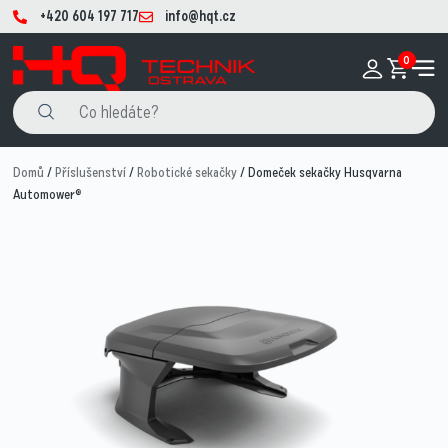
+420 604 197 717
info@hqt.cz
0
Domů
/
Příslušenství
/
Robotické sekačky
/ Domeček sekačky Husqvarna
Automower®