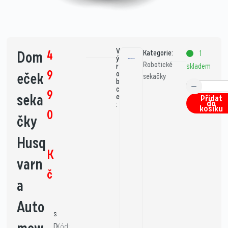
V
4
Dom
Kategorie:
1
ý
Robotické
skladem
r
9
eček
o
sekačky
b
c
9
seka
e
Přidat
do
:
košíku
0
čky
Husq
K
varn
č
a
Auto
s
D
Kód: