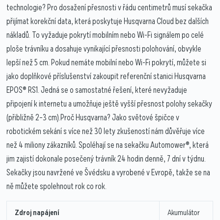
technologie? Pro dosažení přesnosti v řádu centimetrů musí sekačka
přijímat korekční data, která poskytuje Husqvarna Cloud bez dalších
nákladů. To vyžaduje pokrytí mobilním nebo Wi-Fi signálem po celé
ploše trávníku a dosahuje vynikající přesnosti polohování, obvykle
lepší než 5 cm. Pokud nemáte mobilní nebo Wi-Fi pokrytí, můžete si
jako doplňkové příslušenství zakoupit referenční stanici Husqvarna
EPOS® RS1. Jedná se o samostatné řešení, které nevyžaduje
připojení k internetu a umožňuje ještě vyšší přesnost polohy sekačky
(přibližně 2–3 cm).Proč Husqvarna? Jako světové špičce v
robotickém sekání s více než 30 lety zkušeností nám důvěřuje více
než 4 miliony zákazníků. Spoléhají se na sekačku Automower®, která
jim zajistí dokonale posečený trávník 24 hodin denně, 7 dní v týdnu.
Sekačky jsou navržené ve Švédsku a vyrobené v Evropě, takže se na
ně můžete spolehnout rok co rok.
Zdroj napájení
Akumulátor