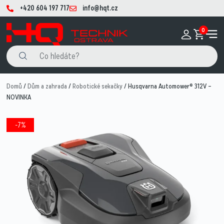
+420 604 197 717
info@hqt.cz
0
Domů
/
Dům a zahrada
/
Robotické sekačky
/ Husqvarna Automower® 312V –
NOVINKA
-7%