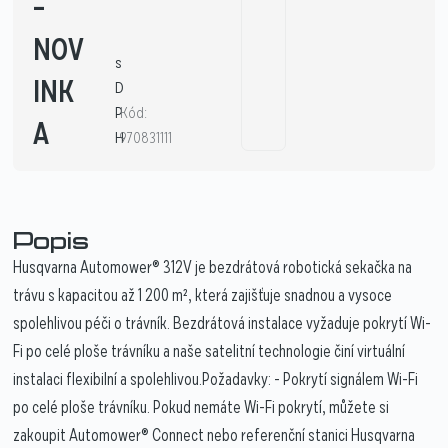
–
NOV
s
INK
D
P
Kód:
A
H
970831111
Popis
Husqvarna Automower® 312V je bezdrátová robotická sekačka na
trávu s kapacitou až 1 200 m², která zajišťuje snadnou a vysoce
spolehlivou péči o trávník. Bezdrátová instalace vyžaduje pokrytí Wi-
Fi po celé ploše trávníku a naše satelitní technologie činí virtuální
instalaci flexibilní a spolehlivou.Požadavky: - Pokrytí signálem Wi-Fi
po celé ploše trávníku. Pokud nemáte Wi-Fi pokrytí, můžete si
zakoupit Automower® Connect nebo referenční stanici Husqvarna