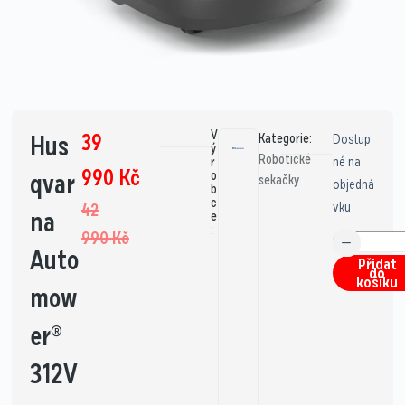
V
39
Hus
Kategorie:
Dostup
ý
Robotické
né na
r
990
Kč
qvar
o
sekačky
objedná
b
c
vku
42
na
e
:
990
Kč
Auto
Přidat
do
košíku
mow
er®
312V