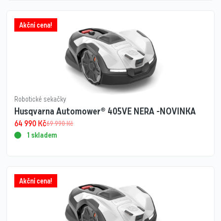
Akční cena!
Robotické sekačky
Husqvarna Automower® 405VE NERA -NOVINKA
64 990
Kč
69 990
Kč
1 skladem
Akční cena!