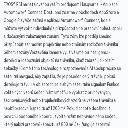
EPOS® RS1 nainstalovanou vaším prodejcem Husqvarna. - Aplikace
Automower® Connect. Dostupné zdarma v obchodech AppStore a
Google Play.Vše začíná v aplikaci Automower® Connect, kde si
můžete vytvořit individuální a přizpůsobitelné pracovní oblasti spolu
s dočasnými zakázanými zónami. Tyto zóny lze později snadno
přizpůsobit zahradním projektům nebo změnám rozložení trávníku
během sezóny.Vestavěná kamera využívá umělou inteligenci k
detekci a rozpoznání objektů na trávníku, čímž zabraňuje kolizím
sekačky. Kromě toho technologie rozpoznávání s AI spolupracuje se
satelitní navigací, aby zajistila, že je posečen celý trávník, pokud
detekuje trávu, i v oblastech se slabým satelitním signálem.Funkce
volitelných vzorů sečení vám umožňuje vybírat z pruhovaných,
šachovnicových nebo trojúhelníkových vzorů na vašem trávníku a
nabízí pracovní kapacitu až 1 200 m². Pokud chcete dosáhnout
povrchu podobného koberci, zvolte režim nepravidelného sečení,
který nabízí pracovní kapacitu až 800 m².Jak funguje satelitní