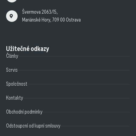
Švermova 2063/15,
Mariánské Hory, 709 00 Ostrava
Užitečné odkazy
Články
Servis
Společnost
Kontakty
Obchodní podmínky
Odstoupení od kupní smlouvy