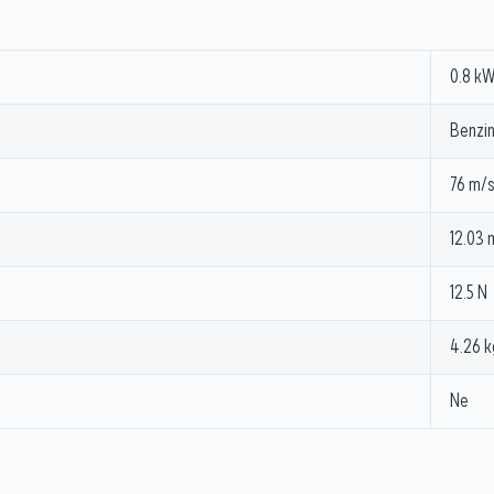
0.8 k
Benzi
76 m/
12.03 
12.5 N
4.26 k
Ne