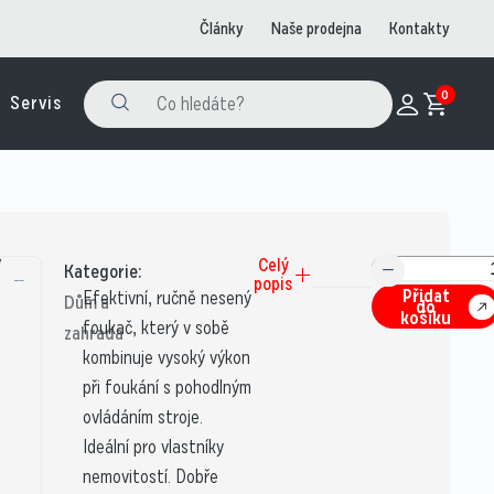
Články
Naše prodejna
Kontakty
0
Servis
V
Celý
Kategorie:
popis
Přidat
Efektivní, ručně nesený
Dům a
do
košíku
foukač, který v sobě
zahrada
kombinuje vysoký výkon
při foukání s pohodlným
ovládáním stroje.
Ideální pro vlastníky
nemovitostí. Dobře