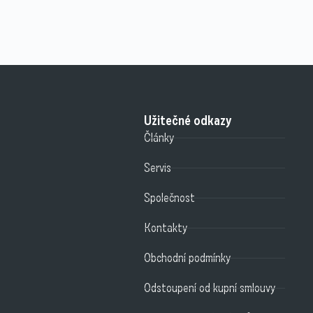
Užitečné odkazy
Články
Servis
Společnost
Kontakty
Obchodní podmínky
Odstoupení od kupní smlouvy