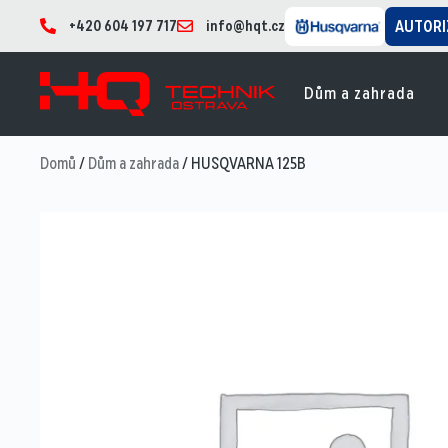
+420 604 197 717
info@hqt.cz
AUTORI
Dům a zahrada
Domů
/
Dům a zahrada
/ HUSQVARNA 125B