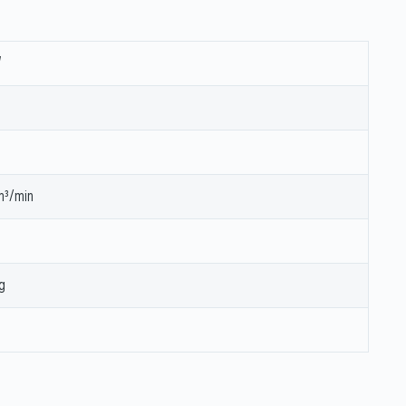
W
n
s
m³/min
g