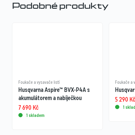
Podobné produkty
Foukače a vysavače listí
Foukače a v
Husqvarna Aspire™ BVX-P4A s
Husqvar
akumulátorem a nabíječkou
5 290
K
7 690
Kč
1 skl
1 skladem