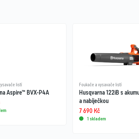
ysavače listí
Foukače a vysavače listí
na Aspire™ BVX-P4A
Husqvarna 122iB s akum
a nabíječkou
č
7 690
Kč
adem
1 skladem