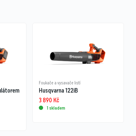
Foukače a vysavače listí
ulátorem
Husqvarna 122iB
3 890
Kč
1 skladem