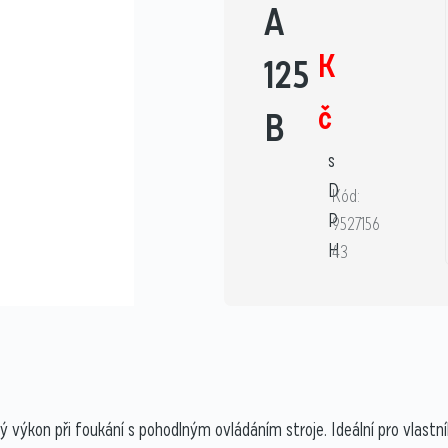
A
K
125
č
B
s
D
Kód:
P
9527156
H
43
ý výkon při foukání s pohodlným ovládáním stroje. Ideální pro vlast