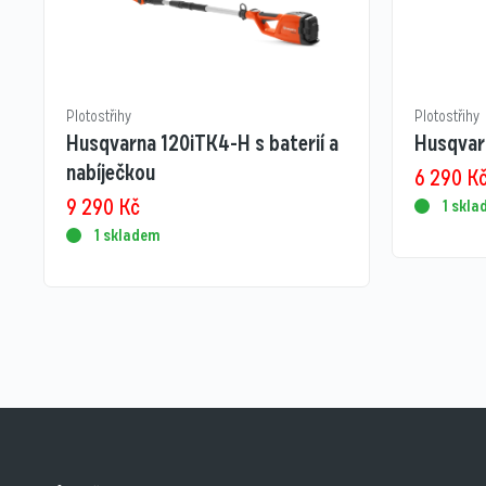
Plotostřihy
Plotostřihy
Husqvarna 120iTK4-H s baterií a
Husqvar
nabíječkou
6 290
K
9 290
Kč
1 skl
1 skladem