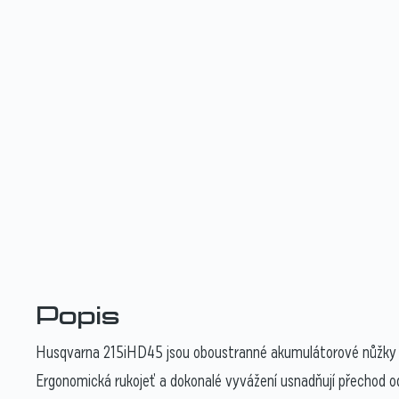
Popis
Husqvarna 215iHD45 jsou oboustranné akumulátorové nůžky na živ
Ergonomická rukojeť a dokonalé vyvážení usnadňují přechod od s