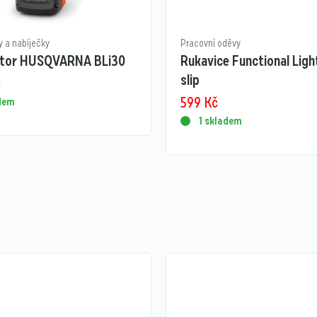
 a nabíječky
Pracovní oděvy
tor HUSQVARNA BLi30
Rukavice Functional Ligh
slip
č
599
Kč
adem
1 skladem