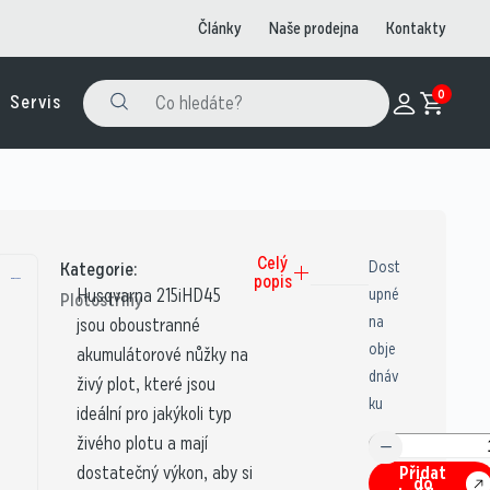
Články
Naše prodejna
Kontakty
0
Servis
Celý
Dost
Kategorie:
popis
Husqvarna 215iHD45
upné
Plotostřihy
na
jsou oboustranné
obje
akumulátorové nůžky na
dnáv
živý plot, které jsou
ku
ideální pro jakýkoli typ
živého plotu a mají
dostatečný výkon, aby si
Přidat
do