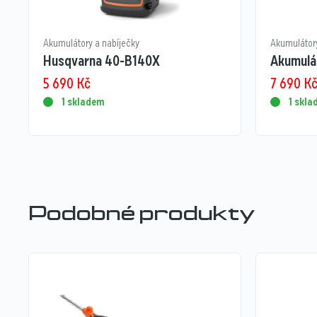
Akumulátory a nabíječky
Akumulátory
Husqvarna 40-B140X
Akumulá
5 690
Kč
7 690
K
1 skladem
1 skl
Podobné produkty