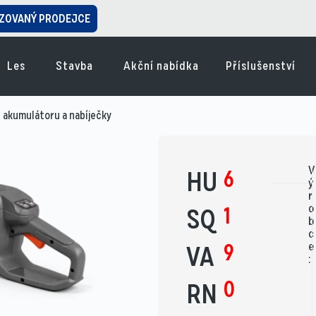
ZOVANÝ PRODEJCE
Les
Stavba
Akční nabídka
Příslušenství
akumulátoru a nabíječky
V
6
HU
ý
r
o
1
SQ
b
c
9
e
VA
:
0
RN