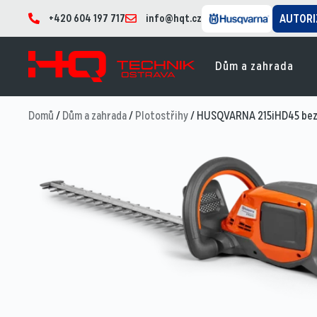
+420 604 197 717
info@hqt.cz
AUTORI
Dům a zahrada
Domů
/
Dům a zahrada
/
Plotostřihy
/ HUSQVARNA 215iHD45 bez 