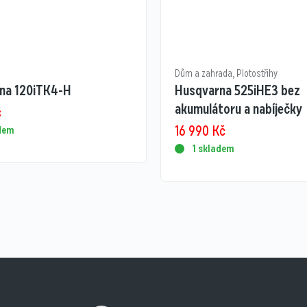
Dům a zahrada
,
Plotostřihy
na 120iTK4-H
Husqvarna 525iHE3 bez
akumulátoru a nabíječky
č
16 990
Kč
adem
1 skladem