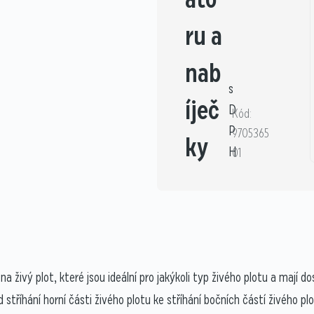
ru a
nab
s
íječ
D
Kód:
P
9705365
ky
H
01
ý plot, které jsou ideální pro jakýkoli typ živého plotu a mají dost
tříhání horní části živého plotu ke stříhání bočních částí živého pl