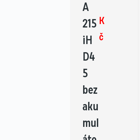
A
K
215
č
iH
D4
5
bez
aku
mul
áto