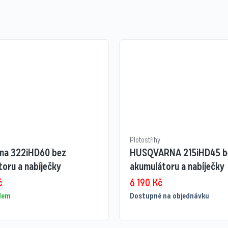
Plotostřihy
na 322iHD60 bez
HUSQVARNA 215iHD45 b
oru a nabíječky
akumulátoru a nabíječky
č
6 190
Kč
adem
Dostupné na objednávku