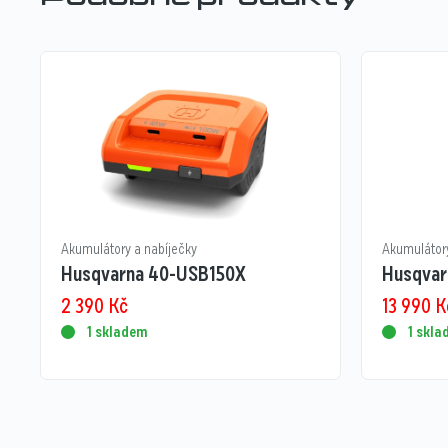
Akumulátory a nabíječky
Akumulátory
Husqvarna 40-USB150X
Husqvar
2 390
Kč
13 990
K
1 skladem
1 skl