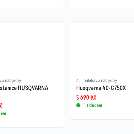
 a nabíječky
Akumulátory a nabíječky
í stanice HUSQVARNA
Husqvarna 40-C750X
5 690
Kč
č
1 skladem
adem