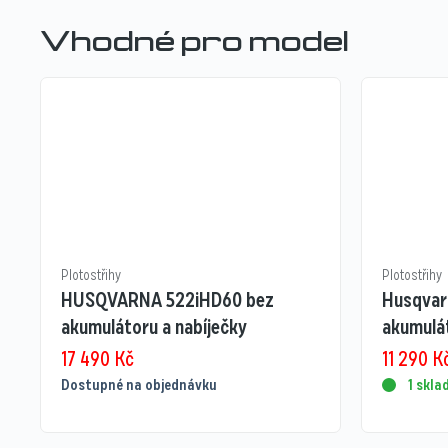
Vhodné pro model
Plotostřihy
Plotostřihy
HUSQVARNA 522iHD60 bez
Husqvar
akumulátoru a nabíječky
akumulát
17 490
Kč
11 290
K
Dostupné na objednávku
1 skl