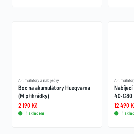
Akumulátory a nabíječky
Akumulátory
Box na akumulátory Husqvarna
Nabíjec
(M přihrádky)
40-C80
2 190
Kč
12 490
K
1 skladem
1 skl