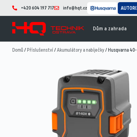
+420 604 197 717
info@hqt.cz
AUTORI
Dům a zahrada
Domů
/
Příslušenství
/
Akumulátory a nabíječky
/ Husqvarna 40