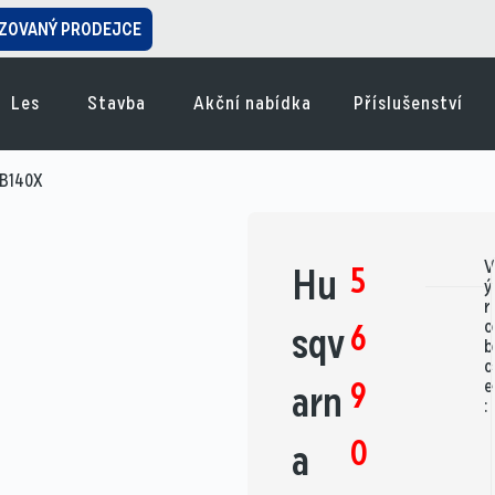
ZOVANÝ PRODEJCE
Les
Stavba
Akční nabídka
Příslušenství
-B140X
V
5
Hu
ý
r
o
6
sqv
b
c
9
e
arn
:
0
a