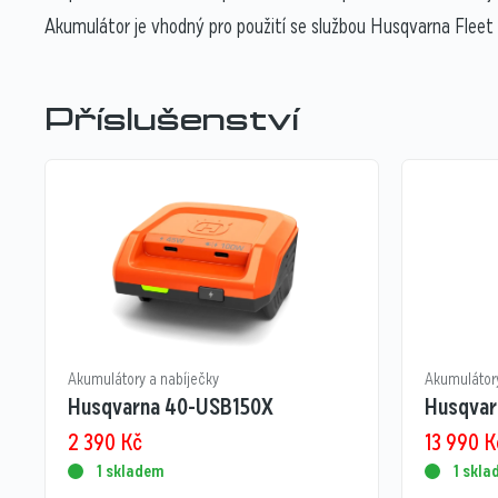
Akumulátor je vhodný pro použití se službou Husqvarna Fleet 
Příslušenství
Akumulátory a nabíječky
Akumulátory
Husqvarna 40-USB150X
Husqvar
2 390
Kč
13 990
K
1 skladem
1 skl