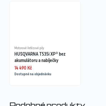
Motorové řetězové pily
HUSQVARNA T535i XP® bez
akumulátoru a nabíječky
14 490
Kč
Dostupné na objednávku
Podobné produkty