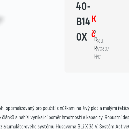
40-
K
B14
s
č
0X
D
Kód:
P
970607
H
901
 optimalizovaný pro použití s nůžkami na živý plot a malými řetězo
lánků a nabízí vynikající poměr hmotnosti a kapacity. Robustní desig
oji z akumulátorového systému Husqvarna BLi-X 36 V. Systém Active