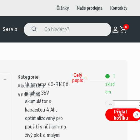
Články
Naše prodejna
Kontakty
0
Servis
Celý
1
Kategorie:
popis
Husqvarna 40-B140X
sklad
Akumulátory
em
je lehký 36V
a nabíječky
akumulátor s
kapacitou 4 Ah,
Přidat
do
košíku
optimalizovaný pro
použití s nůžkami na
živý plot a malými